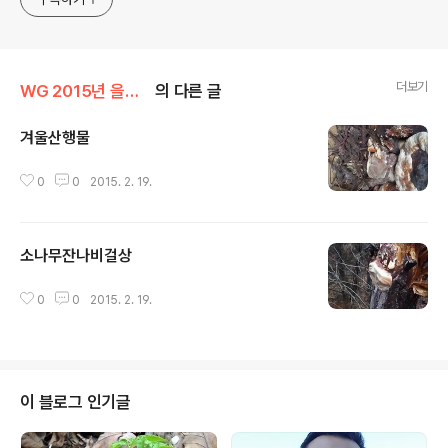
더보기
WG 2015년 을미년 기록
의 다른 글
겨울산행물
글 내용
0
0
2015. 2. 19.
소나무잔나비걸상
글 내용
0
0
2015. 2. 19.
이 블로그 인기글