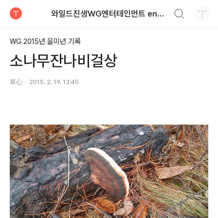
검색하기
와일드진생WG엔터테인먼트 entertainment
티스토리
WG 2015년 을미년 기록
소나무잔나비걸상
草心
2015. 2. 19. 13:45