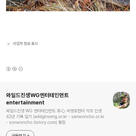
사업자 정보 표시
펼치기/접기
(새창열림)
로그 정보
와일드진생WG엔터테인먼트
entertainment
와일드진생 WG 엔터테인먼트 草心 박영호헌터 약초 인생
42년 기록 일기 (wildginseng.or.kr - sanwoncho.or.kr
- sonwoncho.tistory.com) 통합
구독하기