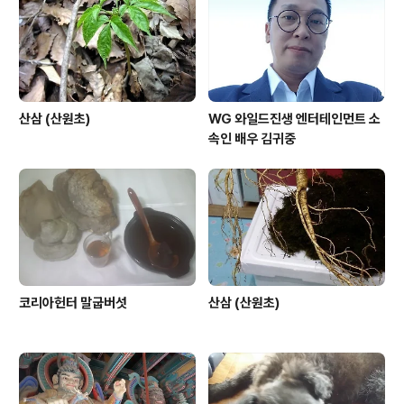
산삼 (산원초)
WG 와일드진생 엔터테인먼트 소
속인 배우 김귀중
코리아헌터 말굽버섯
산삼 (산원초)