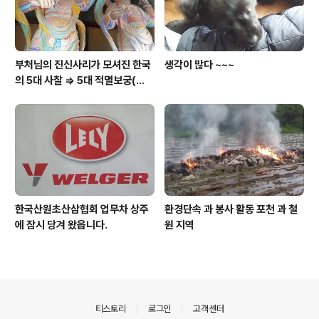
부처님의 진신사리가 모셔진 한국
생각이 많다 ~~~
의 5대 사찰 => 5대 적멸보궁(寂
滅寶宮)
한국산원초산삼협회 업무차 상주
환경단속 과 봉사 활동 포천 과 철
에 잠시 당겨 왔읍니다.
원 지역
의안내
티스토리
로그인
고객센터