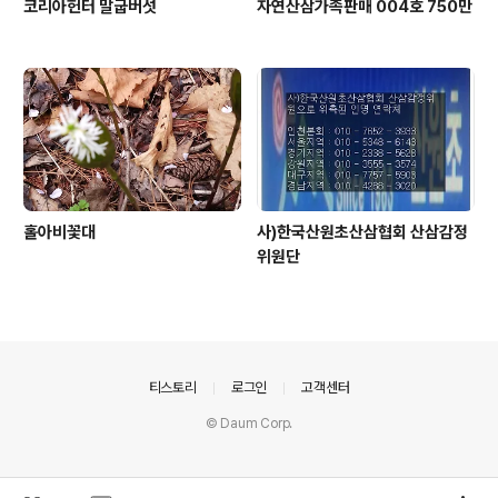
코리아헌터 말굽버섯
자연산삼가족판매 004호 750만
홀아비꽃대
사)한국산원초산삼협회 산삼감정
위원단
의안내
티스토리
로그인
고객센터
© Daum Corp.