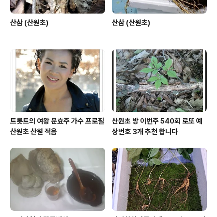
산삼 (산원초)
산삼 (산원초)
트롯트의 여왕 문효주 가수 프로필
산원초 방 이번주 540회 로또 예
산원초 산원 적음
상번호 3개 추천 합니다