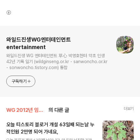
(새창열림)
로그 정보
와일드진생WG엔터테인먼트
entertainment
와일드진생 WG 엔터테인먼트 草心 박영호헌터 약초 인생
42년 기록 일기 (wildginseng.or.kr - sanwoncho.or.kr
- sonwoncho.tistory.com) 통합
구독하기
더보기
WG 2012년 임진년 기록
의 다른 글
오늘 티스토리 블로거 개설 63일째 되는날 누
적인원 2만명 되어 가네요,
글 내용