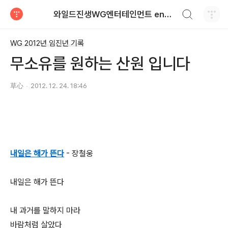
검색하기
와일드진생WG엔터테인먼트 entertainment
티스토리
WG 2012년 임진년 기록
무소유를 원하는 산원 입니다
草心
2012. 12. 24. 18:46
내일은 해가 뜬다
- 장철웅
내일은 해가 뜬다
내 과거를 말하지 마라
바람처럼 살았다