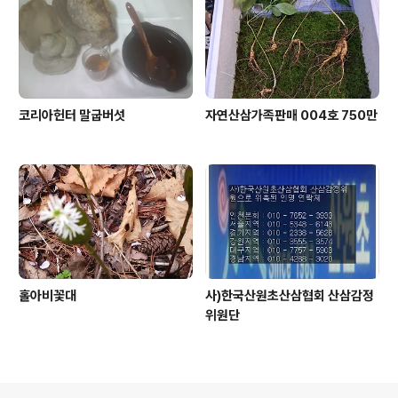
코리아헌터 말굽버섯
자연산삼가족판매 004호 750만
홀아비꽃대
사)한국산원초산삼협회 산삼감정
위원단