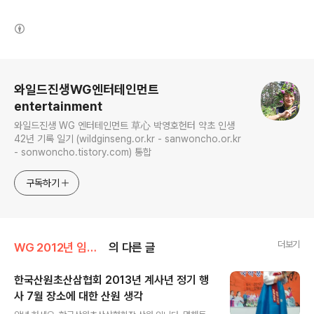
(새창열림)
로그 정보
와일드진생WG엔터테인먼트
entertainment
와일드진생 WG 엔터테인먼트 草心 박영호헌터 약초 인생
42년 기록 일기 (wildginseng.or.kr - sanwoncho.or.kr
- sonwoncho.tistory.com) 통합
구독하기
더보기
WG 2012년 임진년 기록
의 다른 글
한국산원초산삼협회 2013년 계사년 정기 행
사 7월 장소에 대한 산원 생각
글 내용