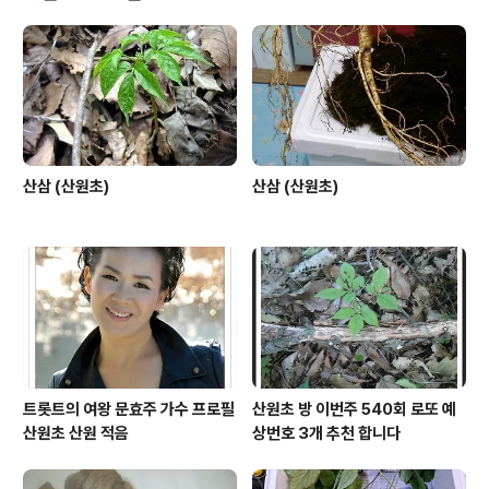
다 언젠가는 맘 먹은대로 달려갈 때가 있을거다 산다는 것
이 그런거라고 울다가도 웃는 가라고 돌고 돌고 도는 인생
비바람이 불어와도 내일은 해가 뜬다 내일은 해가 뜬다 가
사 출처 : Daum뮤직
산삼 (산원초)
산삼 (산원초)
트롯트의 여왕 문효주 가수 프로필
산원초 방 이번주 540회 로또 예
산원초 산원 적음
상번호 3개 추천 합니다