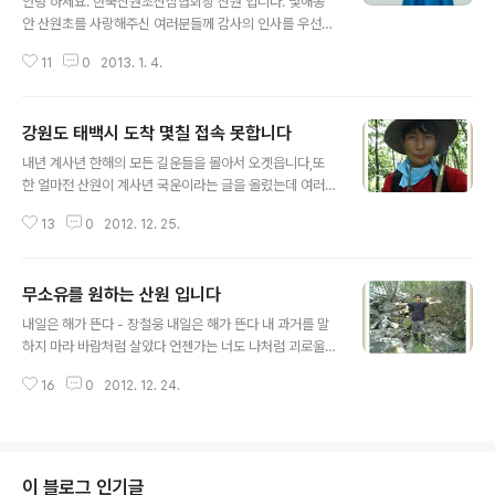
안녕 하세요. 한국산원초산삼협회장 산원 입니다. 몇해동
안 산원초를 사랑해주신 여러분들께 감사의 인사를 우선
올립니다. 2013년도가 이제 막 시작 되었읍니다. 하여 협
11
0
2013. 1. 4.
회 정식 행사인 공개 행사 부분에 대한 글을 오늘 올립니다.
기존 4월 행사는 협회와 관련된, 입산제로 시작 함을 기존
회원님들께는 잘 아실것이고, 작년 까지 7월 행사를 한국
강원도 태백시 도착 몇칠 접속 못합니다
방송광고진흥공사인 양평 코바코연수원에서 행사를 거행
글 내용
하엿읍니다, 올해의 행사는 본인 개인에게나 그리고 전국
내년 계사년 한해의 모든 길운들을 몰아서 오겟읍니다,또
각 지부장님의 의견을 존중 하여, 올 7월 행사는 대구광역
한 얼마전 산원이 계사년 국운이라는 글을 올렸는데 여러
시 소재 kbs 대구방송국 공개홀에서 추진 하게 되엇읍니
분들이 엉청 보셧나 봅니다 많이본글로 메인창에 있으니,
다. 이 부분은 아직 시간이 잇지만 오늘 이렇게 미리 이곳
13
0
2012. 12. 25.
하 하 하.^^ 아무쪼록 한해 마무리 잘하시고 내년에 뵙겠읍
방에 공개글을 올리는것은 본인의 약속을 지키겟다는 의미
니다. 감사 합니다. 2013년 12월 25일 산원 적음 2012.1
도 함께 있읍니다. 하여. 새로운 한해..
2.25 [박근혜 사주] search.daum.net/search?w=tot
무소유를 원하는 산원 입니다
&q=박근혜.. 2012.12.25 [계사년사진] kr.search.yah
글 내용
oo.com/search;_ylt=AhGlx1.. 2012.12.25 [계사년
내일은 해가 뜬다 - 장철웅 내일은 해가 뜬다 내 과거를 말
국운] search.daum.net/search?w=tot&DA=UMEF
하지 마라 바람처럼 살았다 언젠가는 너도 나처럼 괴로울
&.. 2012.12.25 [2013국운] www.google.co.kr/sea
때가 있을거다 산다는 것이 무엇이던냐 그 누구도 말하지
rch?hl=ko&redir_esc=.. 20..
16
0
2012. 12. 24.
않고 내 인생에 괴로움을 술잔 속에 버렸다 내일은 해가 뜬
다 내 청춘을 말하지 마라 한 순간에 가 버렸다 언젠가는 너
도 나처럼 허무할 때가 있을거다 지난 세월에 원망을 말자
돌아서서 후회도 말자 내 인생에 서러움을 술잔 속에 버렸
다 내일은 해가 뜬다 내 미래를 말하지 마라 웃으면서 살거
이 블로그 인기글