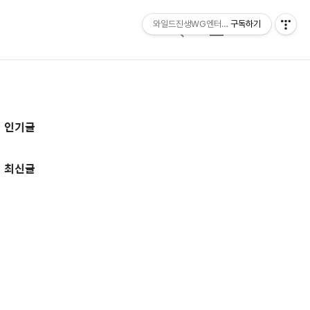
와일드진생WG엔터테인먼트 entertainmen
구독하기
검
메
색
뉴
추
인기글
가
정
최신글
보