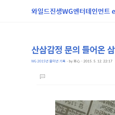
와일드진생WG엔터테인먼트 ent
산삼감정 문의 들어온 삼 
상
본
문
세
제
WG 2015년 을미년 기록
by
草心
2015. 5. 12. 22:17
컨
본
목
텐
문
댓
츠
글
달
기