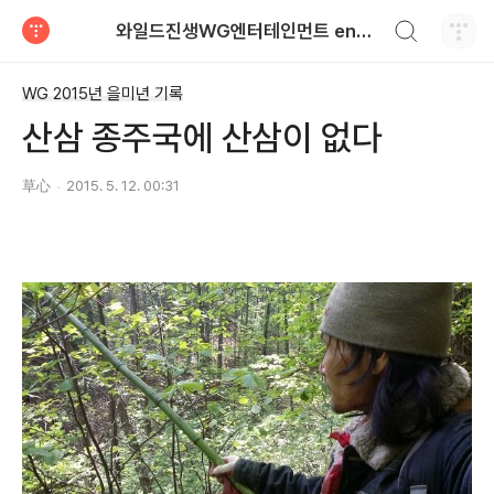
검색하기
와일드진생WG엔터테인먼트 entertainment
티스토리
WG 2015년 을미년 기록
산삼 종주국에 산삼이 없다
草心
2015. 5. 12. 00:31