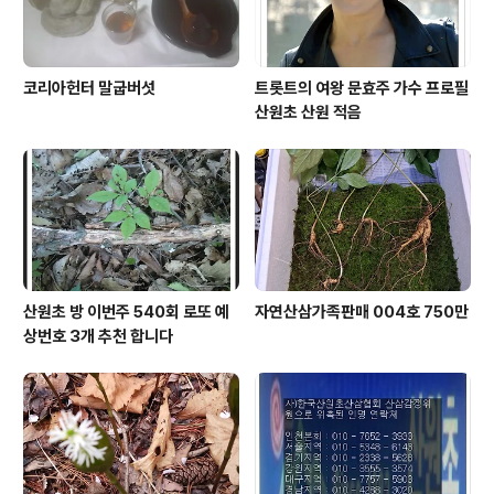
코리아헌터 말굽버섯
트롯트의 여왕 문효주 가수 프로필
산원초 산원 적음
산원초 방 이번주 540회 로또 예
자연산삼가족판매 004호 750만
상번호 3개 추천 합니다