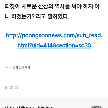
되찾아 새로운 산삼의 역사를 써야 하지 아
니 하겠는가? 라고 말하였다.
http://poongsoonews.com/sub_read.
html?uid=414&section=sc30
사업자 정보 표시
펼치기/접기
(새창열림)
로그 정보