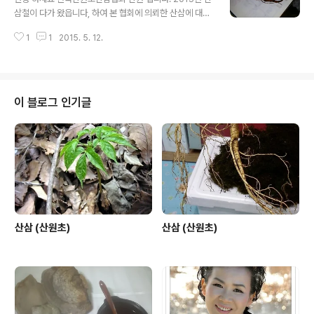
순수한 맘으로 받아 주시기 바랍니다. 추가로 사진으로 감
삼철이 다가 왔읍니다, 하여 본 협회에 의뢰한 산삼에 대한
정을 의뢰 할시 근접 사진 노두 부분과 전체 근접사진을 꼭
글입니다, 산삼에 대한 부분은 오랜 세월 동안 한국의 본초
올려 주시기 바랍니다. 의뢰한 산삼에 대한 부분입니다. 협
1
1
2015. 5. 12.
로써 모든 약초 중에 최고의 선약으로 알려 져 있읍니다, 또
회 감정 기준에 의거해 봤을때 상기 산삼은 또한 협회 감정
한 전통심마니 나 산약초꾼들에게는 아직도 산삼 감정에
기준..
대한 부분은 어려운 난제로 알려져 있고, 본인 역시 그렇 합
니다. 하지만 경험과 협회의 규정상 약간의 미비한 부분이
있더라도 이해 하시고,가능한 오해의 소지가 없도록 최선
이 블로그 인기글
을 다 하겠읍니다. 1,본협회에서는 일단 산에서 채심한
삼에 대해서는 자연산삼 야생산삼 그리고 산삼 이라고 하
겠읍니다. 2,그외에 외래종과 인삼에 가까운삼 그리고 산
양삼 및 산양산삼에 대한 부분도 별도로 취급 합니다.
3,본 협회에 의..
산삼 (산원초)
산삼 (산원초)