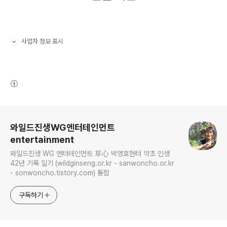
사업자 정보 표시
펼치기/접기
(새창열림)
로그 정보
와일드진생WG엔터테인먼트
entertainment
와일드진생 WG 엔터테인먼트 草心 박영호헌터 약초 인생
42년 기록 일기 (wildginseng.or.kr - sanwoncho.or.kr
- sonwoncho.tistory.com) 통합
구독하기