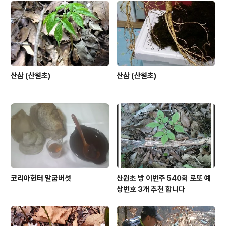
이다 . 그 중에 진정한 참 무속인 무당은 잇는것일까? 산원
생각 있다고 본다. 그리고 이 사슬 받기란 나 역시 해본적이
많다, 그 사슬을 받을때의 기운은 그 무엇이라고 표현 하기
어렵지만 오늘 첫 글로써 사슬..
산삼 (산원초)
산삼 (산원초)
코리아헌터 말굽버섯
산원초 방 이번주 540회 로또 예
상번호 3개 추천 합니다