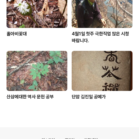
홀아비꽃대
4월1일 첫주 극한직업 많은 시청
바랍니다.
산삼에대한 역사 문헌 공부
단암 김진일 공예가
의안내