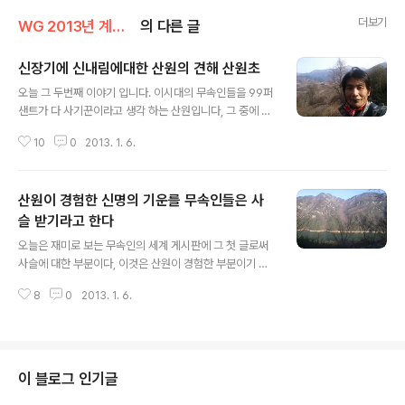
더보기
WG 2013년 계사년 기록
의 다른 글
신장기에 신내림에대한 산원의 견해 산원초
글 내용
오늘 그 두번째 이야기 입니다. 이시대의 무속인들을 99퍼
샌트가 다 사기꾼이라고 생각 하는 산원입니다, 그 중에 산
원도 사기꾼일수도 잇겟지요 하 하 하 하지만 분명한것은
10
0
2013. 1. 6.
그 1퍼샌트 않에는 진정한 무속인이 포함 되기에, 오늘 강
원도 가리왕산을 당겨 오면서 문득 이런 생각이 나서 글을
적어 봅니다, 사람들 마다 다 타고난 삶이 잇고 , 세상을 살
산원이 경험한 신명의 기운를 무속인들은 사
면서 무엇을 하든 그 분야에 미쳐 본 사람만이 그 분야의 대
가 라는 소리를 간혹 듣기도 합니다. 또한 진정한 무속인이
슬 받기라고 한다
글 내용
라면, 점사를 보고, 굿을 해라, 부적을 써라, 라는 둥 이런 부
오늘은 재미로 보는 무속인의 세계 게시판에 그 첫 글로써
분을 잘 하지 않습니다. 왜냐면, 사람들 마다 신 기가 없다
사슬에 대한 부분이다, 이것은 산원이 경험한 부분이기 때
면 죽은사람과도 같은것이기 때문입니다. 하여 누구에게나
문에 절대적이라고는 하지못하다.본인이 30년 세월동안
신 기운은 다 잇읍니다. 그런데 그것을 보이지 않는 작은 기
8
0
2013. 1. 6.
우리나라의 허리 일명 백두대간을 종주 하면서,그 구간 구
운이기에 어캐..
간에서 많은 무속인들을 접하고,또 진정한 기도정진하는
참무속인들을 많이 본다, 또한 굿하는 모습도 많이 보았다,
하여 오늘은 본인이 생각하는 신명이 정말 있을까에 대한
부분이다. 요즘 같은 21세기에도 많은 사람들이 무속인을
이 블로그 인기글
찾는다 , 아마도 우리나라에 무속인들이 3만명은 넘을 것