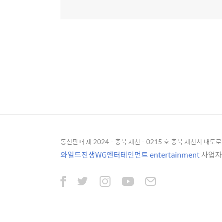
통신판매 제 2024 - 충북 제천 - 0215 호 충북 제천시 내토로 4
와일드진생WG엔터테인먼트 entertainment
사업자등