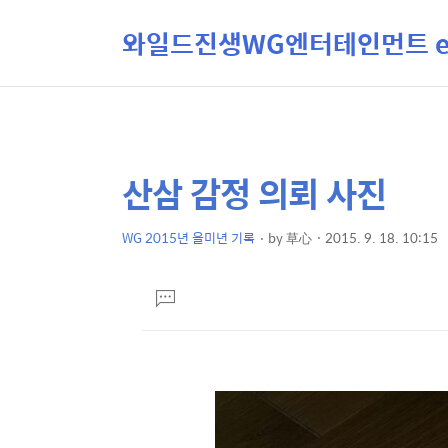
와일드진생WG엔터테인먼트 ent
산삼 감정 의뢰 사진
상
본
문
세
제
WG 2015년 을미년 기록
by
草心
2015. 9. 18. 10:15
컨
본
목
텐
문
댓
츠
글
달
기