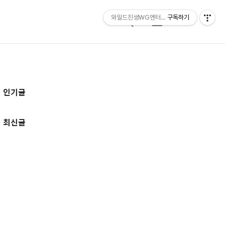
와일드진생WG엔터테인먼트 entertainmen
구독하기
검
메
색
뉴
추
인기글
가
정
최신글
보