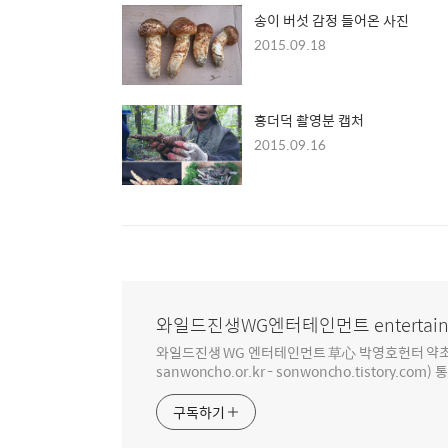
송이 버섯 감정 들어온 사진
2015.09.18
홍더덕 촬영분 캡처
2015.09.16
와일드진생WG엔터테인먼트 entertain
와일드진생 WG 엔터테인먼트 草心 박영호헌터 약초 인생 4
sanwoncho.or.kr - sonwoncho.tistory.com) 
구독하기