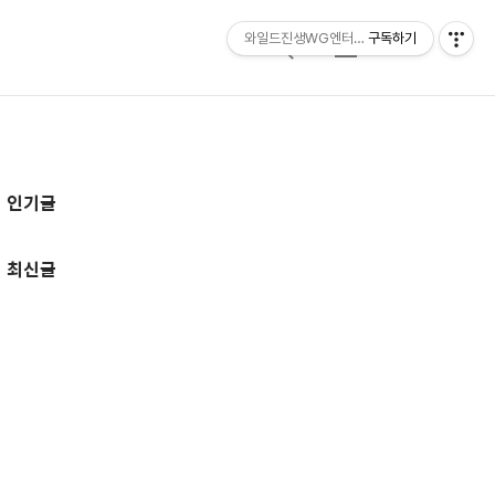
와일드진생WG엔터테인먼트 entertainmen
구독하기
검
메
색
뉴
추
인기글
가
정
최신글
보