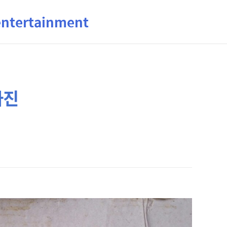
ertainment
사진