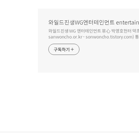
와일드진생WG엔터테인먼트 entertain
와일드진생 WG 엔터테인먼트 草心 박영호헌터 약초 인생 4
sanwoncho.or.kr - sonwoncho.tistory.com) 
구독하기