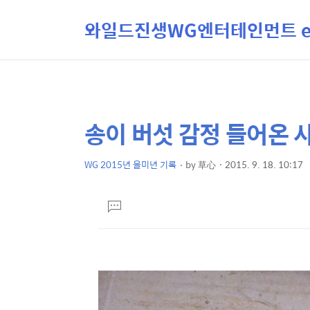
와일드진생WG엔터테인먼트 ent
송이 버섯 감정 들어온 
상
본
문
세
제
WG 2015년 을미년 기록
by
草心
2015. 9. 18. 10:17
컨
본
목
텐
문
댓
츠
글
달
기