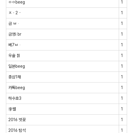
ㅇㅇbeeg
1
ㅈㆍ2ᆢ
1
금 ㅂᆞ
1
금영i br
1
베7ㅂᆞ
1
우술 칡
1
일본beeg
1
종삼1채
1
카톡beeg
1
하수호3
1
李쎌
1
2016 벗꽂
1
2016 탐석
1