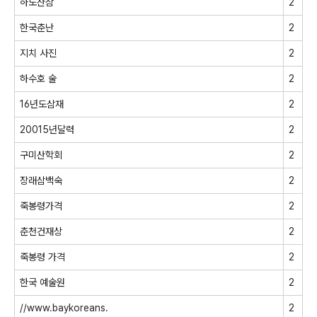
하도산삼
2
한국춘난
2
지치 사진
2
하수호 술
2
16년도삼재
2
20015년달력
2
구미산학회
2
장래삼백숙
2
죽봉령가격
2
춘천건재상
2
죽봉령 가격
2
한국 예술원
2
//www.baykoreans.
2