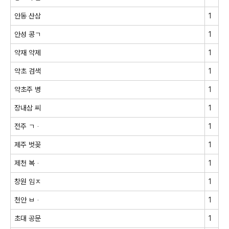
안동 산삼
1
안성 콩ㄱ
1
약재 약제
1
약초 검색
1
약초주 병
1
장내삼 씨
1
전주 ㄱᆞ
1
제주 벗꽂
1
제천 복ᆞ
1
창원 임ㅈ
1
천안 ㅂᆞ
1
초대 공문
1