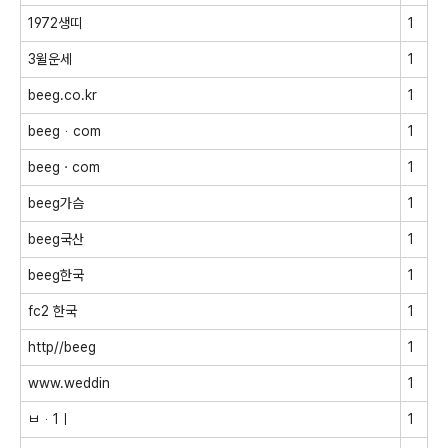
1972생띠
1
3윌운세
1
beeg.co.kr
1
beegᆞcom
1
beegㆍcom
1
beeg가슴
1
beeg국산
1
beeg한국
1
fc2 한국
1
http//beeg
1
www.weddin
1
ㅂᆞ1ㅣ
1