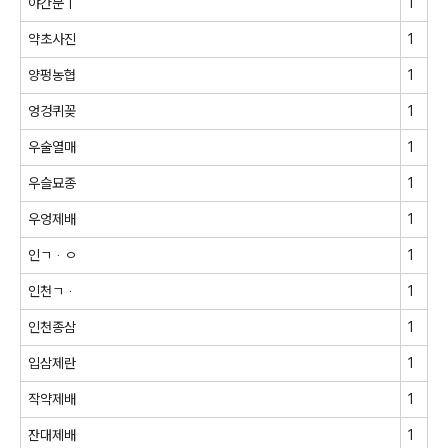
야간문ㅣ
1
약초사진
1
양펑농협
1
엉겅퀴꽂
1
우술열매
1
우슬묘종
1
우엉제배
1
인ㄱᆞㅇ
1
인천ㄱᆞ
1
인천종삼
1
입삼제란
1
작약제배
1
잔대제배
1