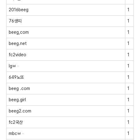
2016beeg
1
76생띠
1
beeg,com
1
beeg.net
1
fc2video
1
lgㅂᆞ
1
649노또
1
beeg .com
1
beeg.girl
1
beeg2.com
1
fc2국산
1
mbcㅂᆞ
1