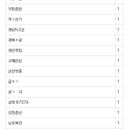
거창춘란
1
겨ㅣ산기
1
경남fc2군
1
경복ㅈ궁
1
경산찻집
1
고패산삼
1
군산벗꽂
1
글ㅈㄱᆞ
1
금ㄱᆞ다
1
금영 87376
1
김천춘난
1
노또복건
1