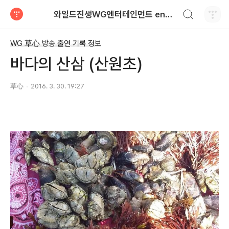
검색하기
와일드진생WG엔터테인먼트 entertainment
티스토리
WG 草心 방송 출연 기록 정보
바다의 산삼 (산원초)
草心
2016. 3. 30. 19:27