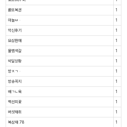
롣또복권
1
마늘ㅂᆞ
1
막신후기
1
묘삼판매
1
물뱀색갈
1
박달상황
1
방ㅈㄱᆞ
1
방송꼭지
1
배ㄱㄴ육
1
백선피꽃
1
버섯채취
1
복삼재 78
1