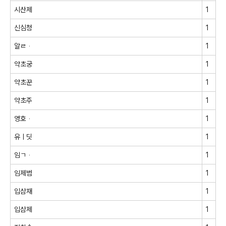
시산제
1
신심청
1
알ㄹᆞ
1
약초궁
1
약초꾼
1
약초주
1
영호ᆞ
1
유ㅣ딧
1
임ㄱᆞ
1
임제범
1
입삼재
1
입삼제
1