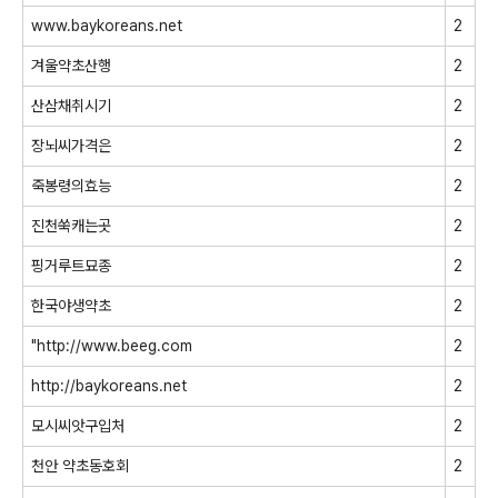
www.baykoreans.net
2
겨울약초산행
2
산삼채취시기
2
장뇌씨가격은
2
죽봉령의효능
2
진천쑥캐는곳
2
핑거루트묘종
2
한국야생약초
2
"http://www.beeg.com
2
http://baykoreans.net
2
모시씨앗구입처
2
천안 약초동호회
2