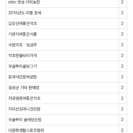
mbn 방송 더덕농장
2
2016년도 띠별 운세
2
갑상선에좋은약초
2
기관지에줗은식품
2
수원약초ᆞ담금주
2
약초한울타리가격
2
우슬뿌리술담그기
2
칡과야간문에궁합
2
음성군 기타 판매점
2
자궁염증에줗은약초
2
지리산심마니건강원
2
우술뿌리 술에담는법
2
다문화생활스포츠협회
2