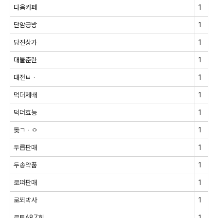
다음카페
1
단암공방
1
당진상가
1
대물춘란
1
대전ㅂᆞ
1
덕더제배
1
덕더효능
1
돚ㄱᆞㅇ
1
두릅판매
1
두송약품
1
로떠판매
1
로뙤박사
1
로토687회
1