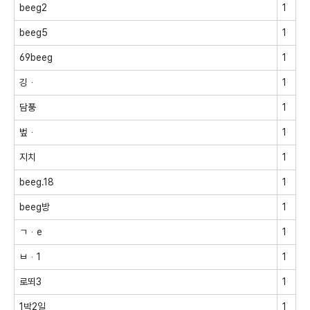
beeg2
1
beeg5
1
69beeg
1
깅ᆞ
1
담풍
1
벞ᆞ
1
지치
1
beeg.18
1
beeg방
1
ㄱᆞe
1
ㅂᆞ1
1
로뙤3
1
1박2일
1