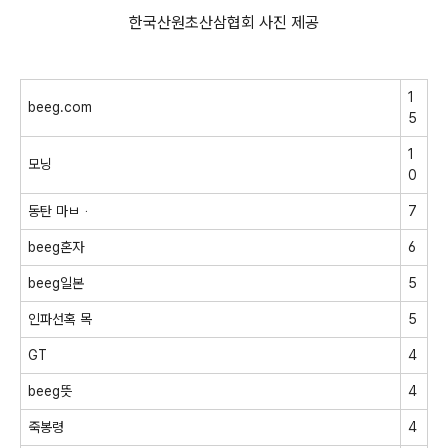
한국산원초산삼협회 사진 제공
1
beeg.com
5
1
모닝
0
동탄 마ㅂᆞ
7
beeg혼자
6
beeg일본
5
인파선혹 목
5
GT
4
beeg뜻
4
죽봉령
4