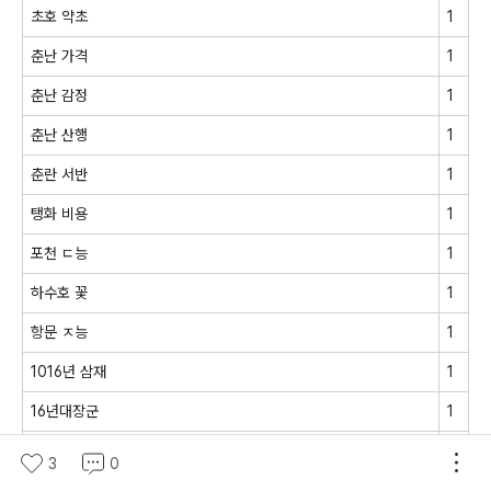
초호 약초
1
춘난 가격
1
춘난 감정
1
춘난 산행
1
춘란 서반
1
탱화 비용
1
포천 ㄷ능
1
하수호 꽃
1
항문 ㅈ능
1
1016년 삼재
1
16년대장군
1
16년복단일
1
3
0
16년삼제띠
1