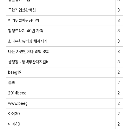
극한직업상황버섯
3
천기누설머위장아치
3
장생도라지 40년 가격
3
소나무한잎버섯 채취시기
3
나는 자연인이다 말벌 몇회
3
생생정보통백두산돼지갈비
3
beeg19
2
롵또
2
2014beeg
2
www.beeg
2
아이30
2
아이40
2