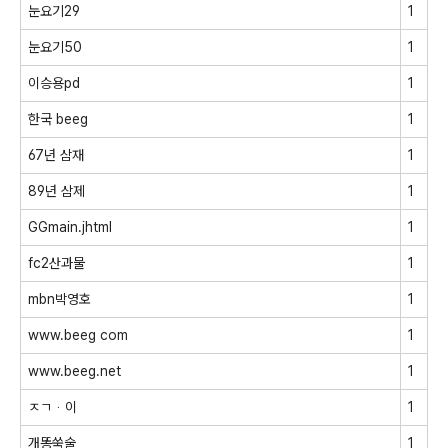
눈요기29
1
눈요기50
1
이승용pd
1
한국 beeg
1
67년 삼재
1
89년 삼제
1
GGmain.jhtml
1
fc2산과물
1
mbn박영호
1
www.beeg com
1
www.beeg.net
1
ㅈㄱᆞ이
1
개똥쑥술
1