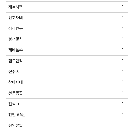
재복사주
1
전호재배
1
정삼효능
1
정선꽃차
1
제네실수
1
젠트맨약
1
진주ㅅㆍ
1
참마제배
1
천문동꽂
1
천식ㄱᆞ
1
천안 86년
1
천안뱀술
1