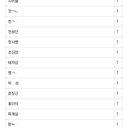
지취술
1
찻ㄱㄴ
1
천ㄱᆞ
1
천성단
1
청사뱀
1
초심잠
1
태자삼
1
행ㄱᆞ
1
혀ᆞ성
1
호장근
1
홍더덕
1
화개살
1
환ㅂᆞ
1