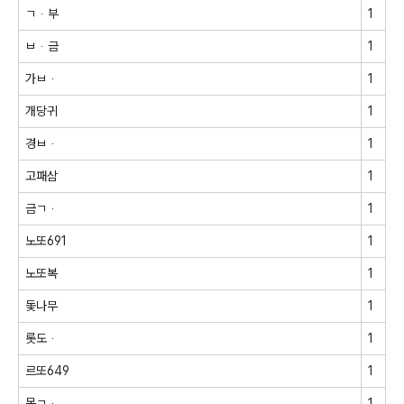
ㄱᆞ부
1
ㅂᆞ금
1
가ㅂᆞ
1
개당귀
1
경ㅂᆞ
1
고패삼
1
금ㄱᆞ
1
노또691
1
노또복
1
돛나무
1
롯도ᆞ
1
르또649
1
목ㄱᆞ
1