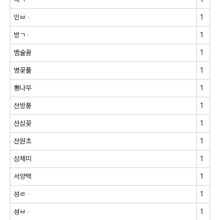
민ㅂᆞ
1
방ㄱᆞ
1
뱀술꿈
1
병꽂풀
1
뽕나무
1
산방풍
1
산삼꽂
1
산원초
1
삼제띠
1
서양택
1
성ㄹᆞ
1
성ㅂᆞ
1