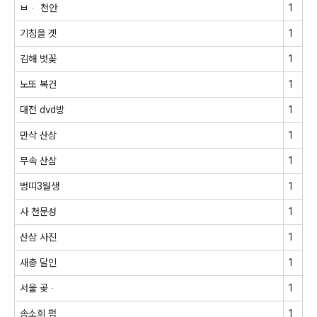
ㅂᆞ 천안
1
기침을 곗
1
김해 벗꽂
1
노또 복건
1
대전 dvd방
1
만삭 산삼
1
무속 산삼
1
범띠3월생
1
사 천문성
1
산삼 사진
1
새총 달인
1
서울 곶ᆞ
1
송소희 펌
1