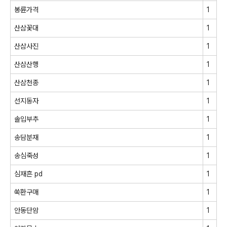
봉륜가격
1
산삼꽃대
1
산삼사진
1
산삼산행
1
산삼천종
1
선지동자
1
솔입부추
1
송담분재
1
송심죽성
1
심재흔 pd
1
쑥환구매
1
안동단암
1