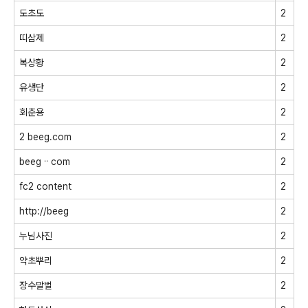
도초도
2
띠삼제
2
복상황
2
유생단
2
회춘용
2
2 beeg.com
2
beegᆢcom
2
fc2 content
2
http://beeg
2
누님사진
2
약초뿌리
2
장수말벌
2