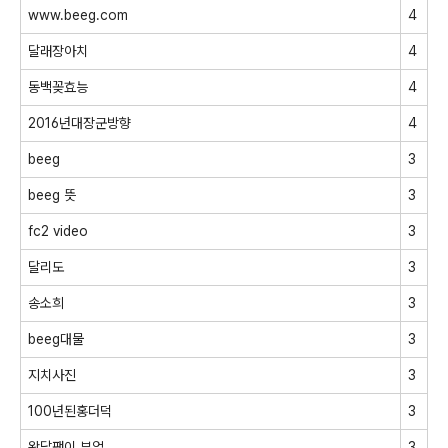
www.beeg.com
4
달래장아치
4
동백꽂효능
4
2016년대장군방향
4
beeg
3
beeg 뜻
3
fc2 video
3
달리도
3
송소희
3
beeg대물
3
지치사진
3
100년된홍더덕
3
왕달팽이 부업
3