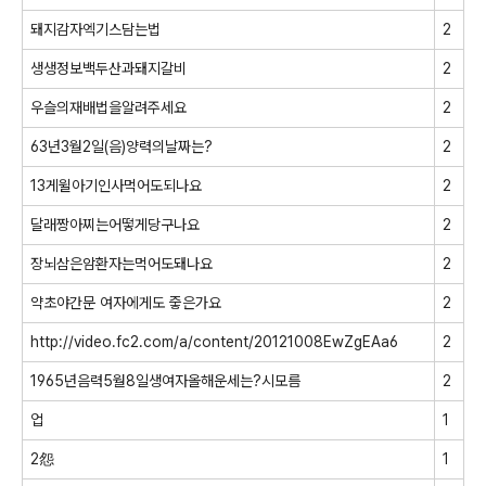
돼지감자엑기스담는법
2
생생정보백두산과돼지갈비
2
우슬의재배법을알려주세요
2
63년3월2일(음)양력의날짜는?
2
13게윌아기인사먹어도되나요
2
달래짱아찌는어떻게당구나요
2
장뇌삼은암환자는먹어도돼나요
2
약초야간문 여자에게도 줗은가요
2
http://video.fc2.com/a/content/20121008EwZgEAa6
2
1965년음력5월8일생여자올해운세는?시모름
2
업
1
2怨
1