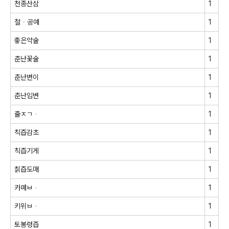
천종산삼
1
철ᆞ공예
1
촣은약술
1
춘난꽃술
1
춘난변이
1
춘난입변
1
출ㅈㄱᆞ
1
칙즙감초
1
칙즙기게
1
칡즙도매
1
카페ㅂᆞ
1
키위ㅂᆞ
1
토봉령즙
1