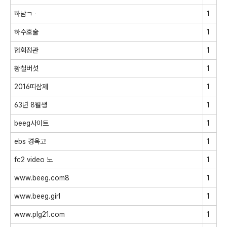
하남ㄱᆞ
1
하수호술
1
협회정관
1
황철버섯
1
2016띠삼제
1
63년 8월생
1
beeg사이트
1
ebs 경옥고
1
fc2 video 노
1
www.beeg.com8
1
www.beeg.girl
1
www.plg21.com
1