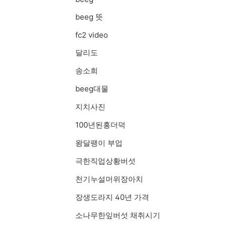
beeg 뜻
fc2 video
달리도
송소희
beeg대물
지치사진
100년된홍더덕
왕달팽이 부업
극한직업상황버섯
천기누설머위장아치
장생도라지 40년 가격
소나무한잎버섯 채취시기