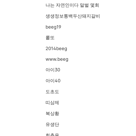
나는 자연인이다 말벌 몇회
생생정보통백두산돼지갈비
beeg19
롵또
2014beeg
www.beeg
아이30
아이40
도초도
띠삼제
복상황
유생단
회춘용