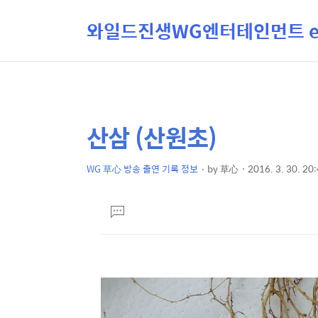
와일드진생WG엔터테인먼트 ent
산삼 (산원초)
상
본
문
세
제
WG 草心 방송 출연 기록 정보
by
草心
2016. 3. 30. 20
컨
본
목
텐
문
댓
츠
글
달
기