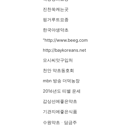
진천쑥캐는곳
핑거루트묘종
한국야생약초
"http://www.beeg.com
http://baykoreans.net
모시씨앗구입처
천안 약초동호회
mbn 방송 더덕농장
2016년도 띠별 운세
갑상선에좋은약초
기관지에줗은식품
수원약초ᆞ담금주