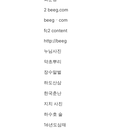
2 beeg.com
beegᆢcom
fc2 content
http://beeg
누님사진
약초뿌리
장수말벌
하도산삼
한국춘난
지치 사진
하수호 술
16년도삼재