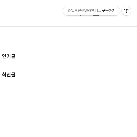
와일드진생WG엔터테인먼트 entertainmen
구독하기
검
메
색
뉴
추
인기글
가
정
최신글
보