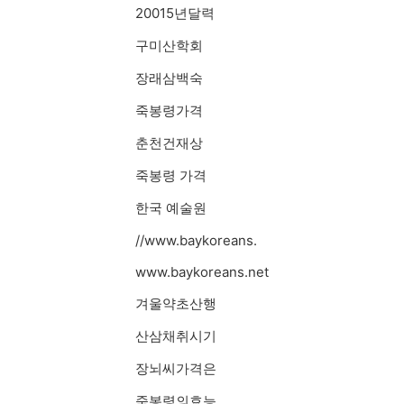
20015년달력
구미산학회
장래삼백숙
죽봉령가격
춘천건재상
죽봉령 가격
한국 예술원
//www.baykoreans.
www.baykoreans.net
겨울약초산행
산삼채취시기
장뇌씨가격은
죽봉령의효능