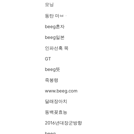
모닝
동탄 마ㅂᆞ
beeg혼자
beeg일본
인파선혹 목
GT
beeg뜻
죽봉령
www.beeg.com
달래장아치
동백꽂효능
2016년대장군방향
beeg