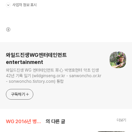
사업자 정보 표시
펼치기/접기
(새창열림)
로그 정보
와일드진생WG엔터테인먼트
entertainment
와일드진생 WG 엔터테인먼트 草心 박영호헌터 약초 인생
42년 기록 일기 (wildginseng.or.kr - sanwoncho.or.kr
- sonwoncho.tistory.com) 통합
구독하기
더보기
WG 2016년 병신년 기록
의 다른 글