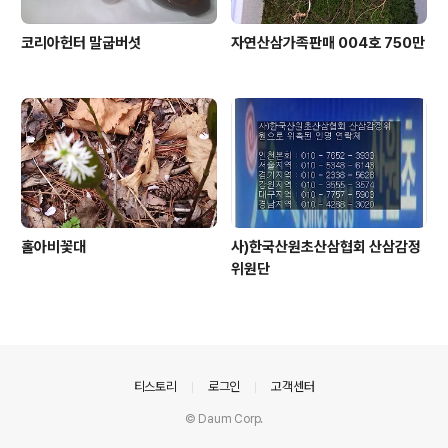
코리아헌터 말굽버섯
자연산삼가족판매 004호 750만
홀아비꽃대
사)한국산원초산삼협회 산삼감정
위원단
의안내
티스토리
로그인
고객센터
© Daum Corp.