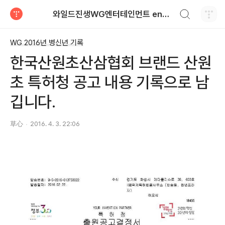
검색하기
와일드진생WG엔터테인먼트 entertainment
티스토리
WG 2016년 병신년 기록
한국산원초산삼협회 브랜드 산원
초 특허청 공고 내용 기록으로 남
깁니다.
草心
2016. 4. 3. 22:06