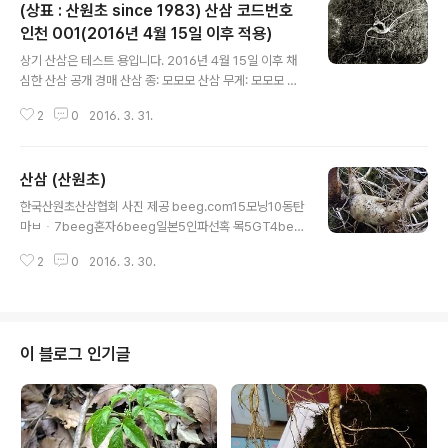
(상표 : 산원초 since 1983) 산삼 코드번호
인천 001(2016년 4월 15일 이후 적용)
글 내용
상기 산삼은 테스트 용입니다. 2016년 4월 15일 이후 채
심한 산삼 공개 경매 산삼 종: 모모모 산삼 무게: 모모모 산
삼 채취지역 : 모모모 산삼채심자 : 모모모 산삼가격 : 모모
2
0
2016. 3. 31.
모 기타 첨부 한국산원초산삼협회 감정 소견서 첨부 상기
산삼은 (사)한국산원초산삼협회에서 감정위원단이 객관적
입장에서 감정 소견한 산삼으로~~~~~~~~~~ 상기 산삼
산삼 (산원초)
판매은 영리법인 산원초 http://www.wildginseng.or.k
글 내용
r/ 에서 구매 하실수 있습니다. 상기 내용에 대한 부가 설명
한국산원초산삼협회 사진 제공 beeg.com15모닝10동탄
은 차후 업데이트 합니다.
마ㅂᆞ7beeg혼자6beeg일본5인파선혹 목5GT4bee
g뜻4죽봉령4www.beeg.com4달래장아치4동백꽂효
2
0
2016. 3. 30.
능42016년대장군방향4beeg3beeg 뜻3fc2 video3
달리도3송소희3beeg대물3지치사진3100년된홍더덕3
왕달팽이 부업3극한직업상황버섯3천기누설머위장아치3
장생도라지 40년 가격3소나무한잎버섯 채취시기3나는
자연인이다 말벌 몇회3생생정보통백두산돼지갈비3bee
이 블로그 인기글
g192롵또22014beeg2www.beeg2아이302아이4
02도초도2띠삼제2복상황2유생단2회춘용22 beeg.co
m2beegᆢcom2fc2 content2http://beeg2누님사
진2약초뿌리2장수말벌2하도산삼2한국춘난2지치 사진2
하수호 술216년도삼재220015년달력2구미산학..