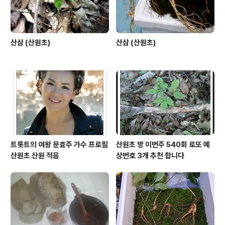
산삼 (산원초)
산삼 (산원초)
트롯트의 여왕 문효주 가수 프로필
산원초 방 이번주 540회 로또 예
산원초 산원 적음
상번호 3개 추천 합니다