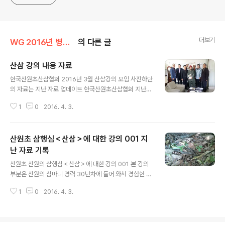
더보기
WG 2016년 병신년 기록
의 다른 글
산삼 강의 내용 자료
글 내용
한국산원초산삼협회 2016년 3월 산삼강의 모임 사진하단
의 자료는 지난 자료 업데이트 한국산원초산삼협회 지난
동영상 자료 한국산원초산삼협회 지난 동영상 자료 한국산
1
0
2016. 4. 3.
원초산삼협회 지난 동영상 자료 한국산원초산삼협회 지난
동영상 자료
산원초 삼행심＜산삼＞에 대한 강의 001 지
난 자료 기록
글 내용
산원초 산원의 삼행심＜산삼＞에 대한 강의 001 본 강의
부분은 산원의 심마니 경력 30년차에 들어 와서 경험한 부
분이므로 절대적이라고 할수는 없지만, 그냥 참고로 알아
1
0
2016. 4. 3.
두시면 좋을듯 싶습니다. 1. 정의 자연에서의 삼행심이란
산삼씨가 어떤 경로를 통해 산에서 자연 발아한 어린 산삼
을 의미 한다. 2. 삼씨의 발아일반적으로 삼씨가 산에서 자
연발아 하게 되면 1년 ~ 3년 기간을 두고 싹을 튀운다. 인