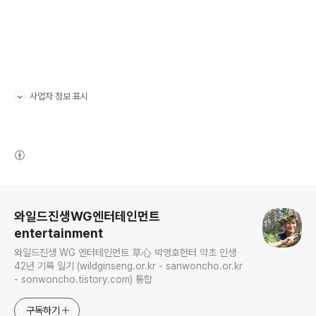
사업자 정보 표시
펼치기/접기
(새창열림)
로그 정보
와일드진생WG엔터테인먼트
entertainment
와일드진생 WG 엔터테인먼트 草心 박영호헌터 약초 인생
42년 기록 일기 (wildginseng.or.kr - sanwoncho.or.kr
- sonwoncho.tistory.com) 통합
구독하기