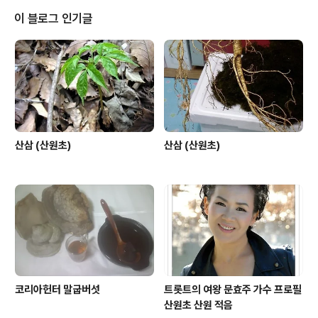
삼포의 삼씨는 1년 이다. 국어사전 인용 개갑갑각류의 몸
이 블로그 인기글
표면을 덮고 있는 외골격, 쇠 미늘을 붙여 만든 갑옷 3.심마
니들이 말하는 삼행심이란 입장 한개를 1행, 입장두개를 2
행, 입장 3개를 3행,이라고 한다 삼잎을 이렇게 네가지의
이름으로 부르기도 한다. 4.기본적으로 인삼포의 삼이 싹
을 발아 하면 3행심..
산삼 (산원초)
산삼 (산원초)
코리아헌터 말굽버섯
트롯트의 여왕 문효주 가수 프로필
산원초 산원 적음