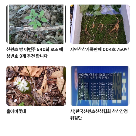
산원초 방 이번주 540회 로또 예
자연산삼가족판매 004호 750만
상번호 3개 추천 합니다
홀아비꽃대
사)한국산원초산삼협회 산삼감정
위원단