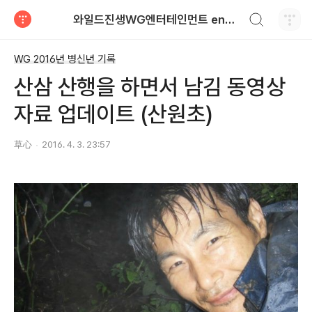
검색하기
와일드진생WG엔터테인먼트 entertainment
티스토리
WG 2016년 병신년 기록
산삼 산행을 하면서 남김 동영상
자료 업데이트 (산원초)
草心
2016. 4. 3. 23:57