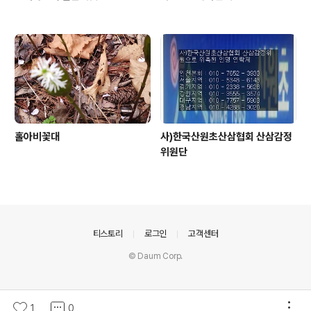
홀아비꽃대
사)한국산원초산삼협회 산삼감정
위원단
의안내
티스토리
로그인
고객센터
© Daum Corp.
1
0