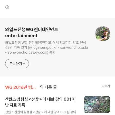
(새창열림)
로그 정보
와일드진생WG엔터테인먼트
entertainment
와일드진생 WG 엔터테인먼트 草心 박영호헌터 약초 인생
42년 기록 일기 (wildginseng.or.kr - sanwoncho.or.kr
- sonwoncho.tistory.com) 통합
구독하기
더보기
WG 2016년 병신년 기록
의 다른 글
산원초 삼행심＜산삼＞에 대한 강의 001 지
난 자료 기록
글 내용
산원초 산원의 삼행심＜산삼＞에 대한 강의 001 본 강의