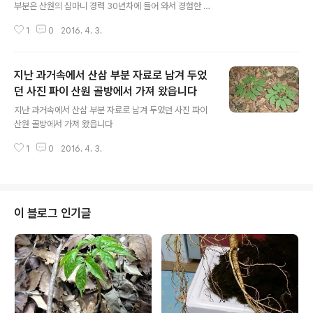
부분은 산원의 심마니 경력 30년차에 들어 와서 경험한 부
분이므로 절대적이라고 할수는 없지만, 그냥 참고로 알아
1
0
2016. 4. 3.
두시면 좋을듯 싶습니다. 1. 정의 자연에서의 삼행심이란
산삼씨가 어떤 경로를 통해 산에서 자연 발아한 어린 산삼
을 의미 한다. 2. 삼씨의 발아일반적으로 삼씨가 산에서 자
지난 과거속에서 산삼 부분 자료로 남겨 두었
연발아 하게 되면 1년 ~ 3년 기간을 두고 싹을 튀운다. 인
삼포의 삼씨는 1년 이다. 국어사전 인용 개갑갑각류의 몸
던 사진 파이 산원 골방에서 가져 왔읍니다
글 내용
표면을 덮고 있는 외골격, 쇠 미늘을 붙여 만든 갑옷 3.심마
지난 과거속에서 산삼 부분 자료로 남겨 두었던 사진 파이
니들이 말하는 삼행심이란 입장 한개를 1행, 입장두개를 2
산원 골방에서 가져 왔읍니다
행, 입장 3개를 3행,이라고 한다 삼잎을 이렇게 네가지의
이름으로 부르기도 한다. 4.기본적으로 인삼포의 삼이 싹
1
0
2016. 4. 3.
을 발아 하면 3행심..
이 블로그 인기글