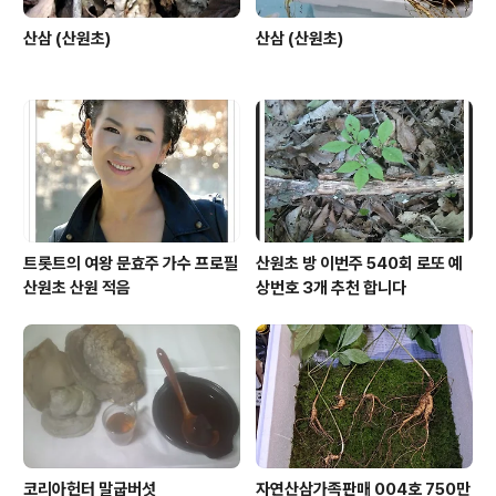
산삼 (산원초)
산삼 (산원초)
트롯트의 여왕 문효주 가수 프로필
산원초 방 이번주 540회 로또 예
산원초 산원 적음
상번호 3개 추천 합니다
코리아헌터 말굽버섯
자연산삼가족판매 004호 750만