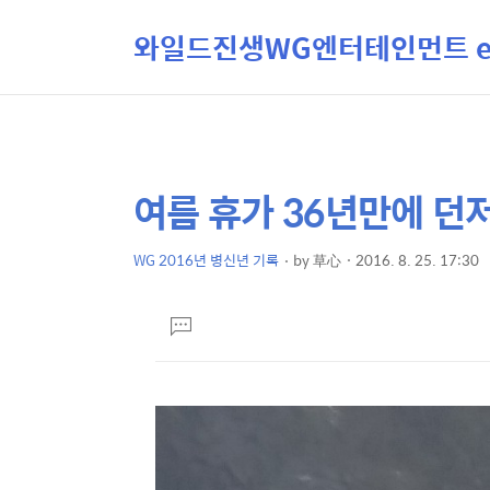
와일드진생WG엔터테인먼트 ent
여름 휴가 36년만에 던저
상
본
문
세
제
WG 2016년 병신년 기록
by
草心
2016. 8. 25. 17:30
컨
본
목
텐
문
댓
츠
글
달
기