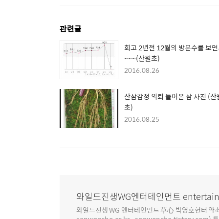
관련글
회고 2년전 12월의 방문수를 보
~~~(산원초)
2016.08.26
산삼감정 의뢰 들어온 삼 사진 (산
초)
2016.08.25
와일드진생WG엔터테인먼트 entertain
와일드진생 WG 엔터테인먼트 草心 박영호헌터 약초 인생 4