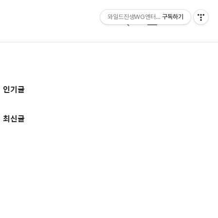
와일드진생WG엔터테인먼트 entertainmen
구독하기
검
메
색
뉴
추
인기글
가
정
최신글
보