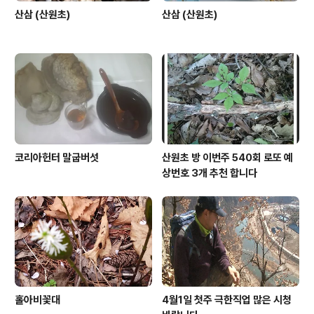
산삼 (산원초)
산삼 (산원초)
코리아헌터 말굽버섯
산원초 방 이번주 540회 로또 예
상번호 3개 추천 합니다
홀아비꽃대
4월1일 첫주 극한직업 많은 시청