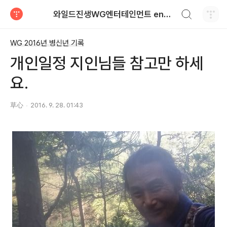
검색하기
와일드진생WG엔터테인먼트 entertainment
티스토리
WG 2016년 병신년 기록
개인일정 지인님들 참고만 하세
요.
草心
2016. 9. 28. 01:43