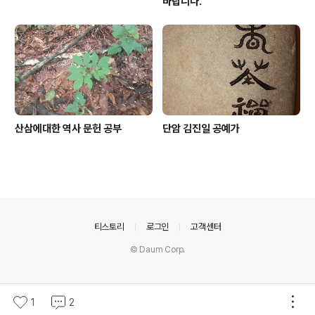
바랍니다.
산삼에대한 역사 문헌 공부
단암 김진일 공예가
의안내
티스토리
로그인
고객센터
© Daum Corp.
1
2