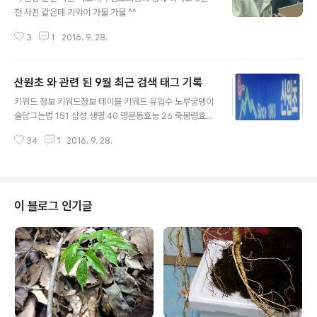
전 사진 같은데 기억이 가물 가물 ^^
3
1
2016. 9. 28.
산원초 와 관련 된 9월 최근 검색 태그 기록
글 내용
키워드 정보 키워드정보 테이블 키워드 유입수 노루궁뎅이
술담그는법 151 삼성 생명 40 명문동효능 26 죽봉령효능
22 하수호효능 22 망게뿌리효능 22 한울타리뿌리효능 2
34
1
2016. 9. 28.
2 망게효능 21 망게의효능 21 망게나무효능 21 죽봉령의
효능 21 장래삼효능 18 능이버섯술담그기 13 장내삼효능
12 김해경옥고효능 12 김해경옥고의효능 12 참나무 상황
버섯 사진 12 민들래액기스 11 경주경옥고효능 10 경주경
옥고의효능 10 하늘타리담금주효능 10 생생정보 이피디
이 블로그 인기글
이름 10 쌍두사 가격 9 산삼공진단가격 9 영지버섯술효능
9 생생정보통 이피디 여자 9 지취효능 8 지취의효능 8 상
황버섯 종류 8 제주진흙상황버섯효능 8 한국beeg 7 버
섯산행 7 홍더덕효능 7 beeg.com 6 죽봉령 6 적하수호
효능 6 다래액..