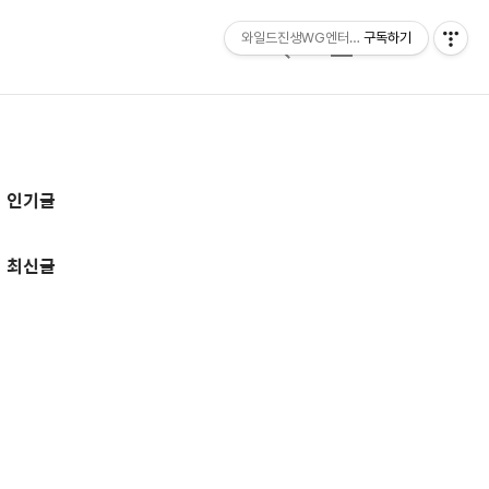
와일드진생WG엔터테인먼트 entertainmen
구독하기
검
메
색
뉴
추
인기글
가
정
최신글
보