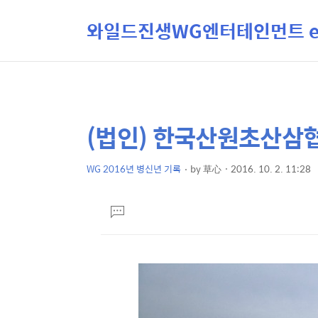
와일드진생WG엔터테인먼트 ent
(법인) 한국산원초산삼협
상
본
문
세
제
WG 2016년 병신년 기록
by
草心
2016. 10. 2. 11:28
컨
본
목
텐
문
댓
츠
글
달
기