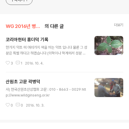
더보기
WG 2016년 병신년 기록
의 다른 글
코리아헌터 홍더덕 기록
글 내용
한가지 약초 에 여러가지 색을 띄는 약초 입니다 물론 그 성
분은 특별 하다고 하겠습니다 (의학이나 학계에서 성분 분
석자료는 인터넷에서 확인가능 합니다) 1.산삼 춘 하 추 동
3
1
2016. 10. 4.
(백,황,적,흑) (木,火,金,水) (백삼,황삼,불삼,흑삼) 2.길경
(도라지) 춘 하 추 동(백,황,적,흑) (木,火,金,水)(백도라지.
황도라지.홍도라지.먹도라지(흑도라지) 3.양유(더덕) 춘 하
산원초 고문 곽병덕
추 동(백,황,적,흑) (木,火,金,水)(백더덕.황더덕.홍더덕.흑
글 내용
더덕(청더덕) 4.잔대(사삼) 춘 하 추 동(백,황,적,흑) (木,
사) 한국산원초산삼협회 고문 : 010 - 8663 - 0029 htt
火,金,水)(백잔대.황잔대 .홍잔대.먹잔대(흑잔대)
p://www.wildginseng.or.kr
0
0
2016. 10. 3.