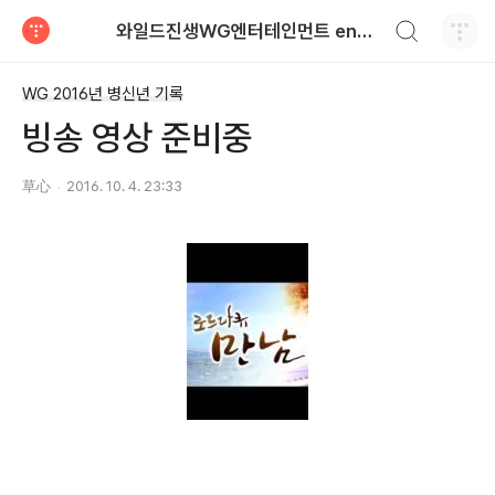
검색하기
와일드진생WG엔터테인먼트 entertainment
티스토리
WG 2016년 병신년 기록
빙송 영상 준비중
草心
2016. 10. 4. 23:33