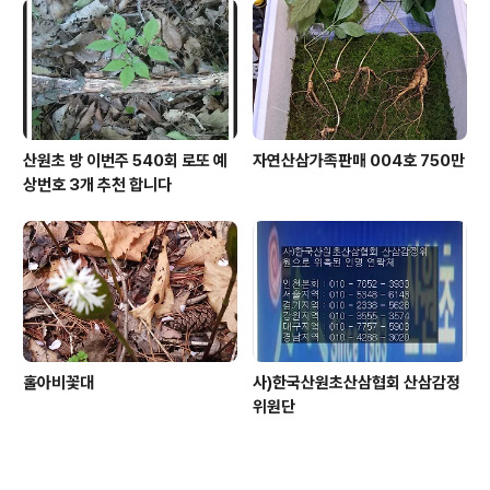
산원초 방 이번주 540회 로또 예
자연산삼가족판매 004호 750만
상번호 3개 추천 합니다
홀아비꽃대
사)한국산원초산삼협회 산삼감정
위원단