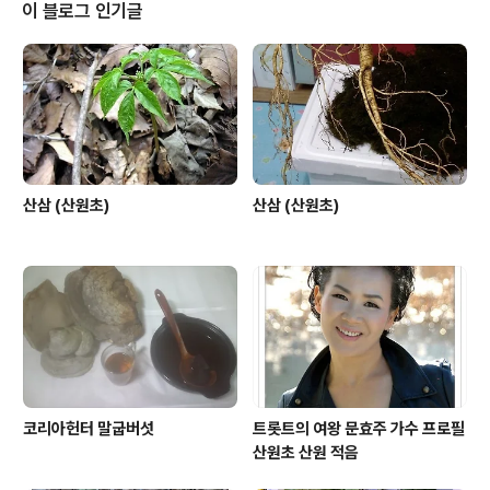
이 블로그 인기글
산삼 (산원초)
산삼 (산원초)
코리아헌터 말굽버섯
트롯트의 여왕 문효주 가수 프로필
산원초 산원 적음