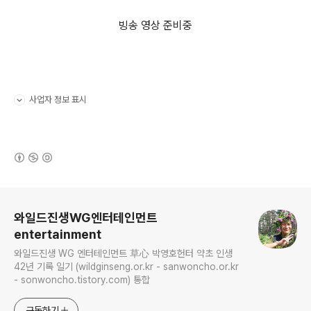
빙송 영상 준비중
사업자 정보 표시
펼치기/접기
(새창열림)
로그 정보
와일드진생WG엔터테인먼트
entertainment
와일드진생 WG 엔터테인먼트 草心 박영호헌터 약초 인생
42년 기록 일기 (wildginseng.or.kr - sanwoncho.or.kr
- sonwoncho.tistory.com) 통합
구독하기