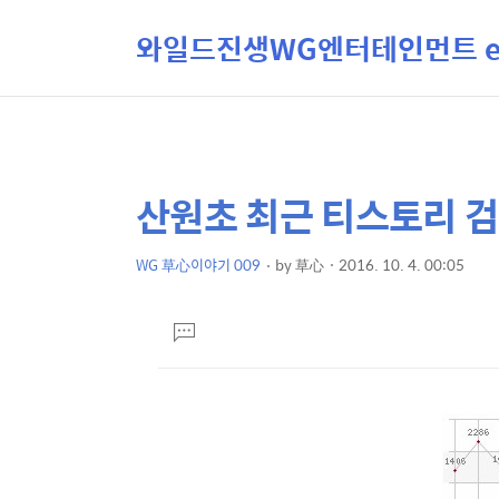
와일드진생WG엔터테인먼트 ent
산원초 최근 티스토리 
상
본
문
세
제
WG 草心이야기 009
by
草心
2016. 10. 4. 00:05
컨
본
목
텐
문
댓
츠
글
달
기