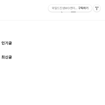
와일드진생WG엔터테인먼트 entertainmen
구독하기
검
메
색
뉴
추
인기글
가
정
최신글
보