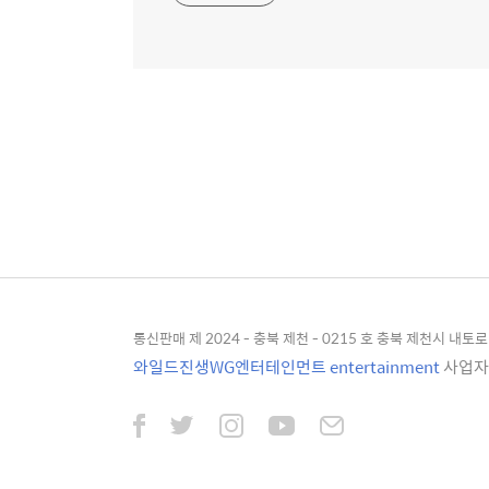
통신판매 제 2024 - 충북 제천 - 0215 호 충북 제천시 내토로 4
와일드진생WG엔터테인먼트 entertainment
사업자등