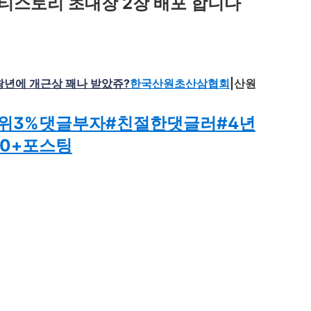
 티스토리 초대장 2장 배포 합니다
 왕년에 개근상 꽤나 받았쥬?
한국산원초산삼협회
|
산원
위3%댓글부자
#친절한댓글러
#4년
00+포스팅