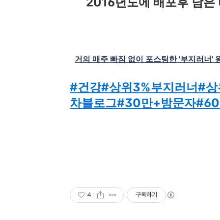
2016년도에 배포후 남은
거의 매주 빠짐 없이 포스팅한 '부지러너'
#건강
#상위3%부지러너
#상
차블로그
#30만+방문자
#6
4
구독하기