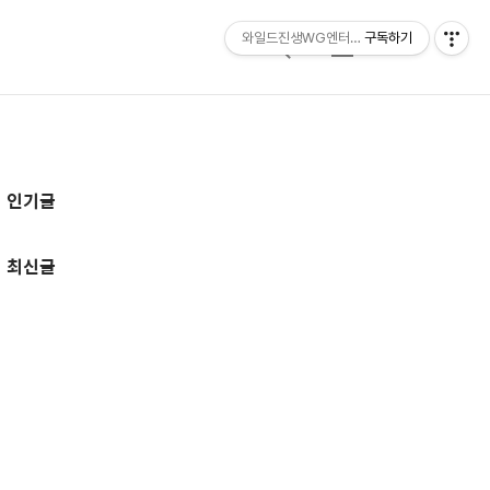
와일드진생WG엔터테인먼트 entertainmen
구독하기
검
메
색
뉴
추
인기글
가
정
최신글
보