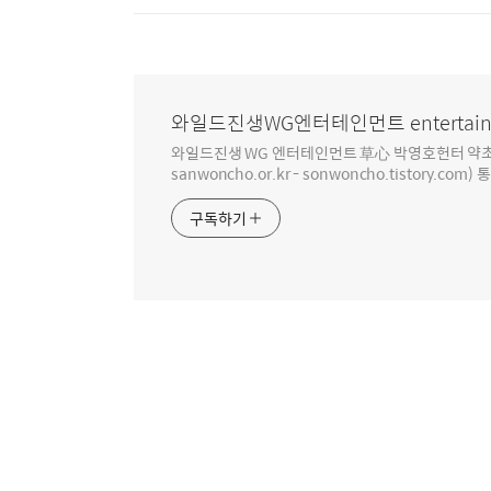
와일드진생WG엔터테인먼트 entertain
와일드진생 WG 엔터테인먼트 草心 박영호헌터 약초 인생 4
sanwoncho.or.kr - sonwoncho.tistory.com) 
구독하기