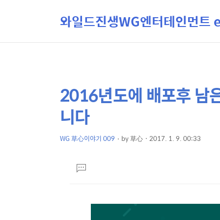
와일드진생WG엔터테인먼트 ent
2016년도에 배포후 남
상
본
문
세
니다
제
컨
목
텐
WG 草心이야기 009
by
草心
2017. 1. 9. 00:33
본
츠
문
댓
글
달
기