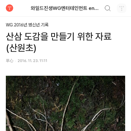
검색하기
와일드진생WG엔터테인먼트 entertainment
티스토리
WG 2016년 병신년 기록
산삼 도감을 만들기 위한 자료
(산원초)
草心
2016. 11. 23. 11:11