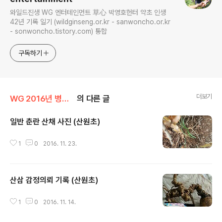
와일드진생 WG 엔터테인먼트 草心 박영호헌터 약초 인생
42년 기록 일기 (wildginseng.or.kr - sanwoncho.or.kr
- sonwoncho.tistory.com) 통합
구독하기
더보기
WG 2016년 병신년 기록
의 다른 글
일반 춘란 산채 사진 (산원초)
글 내용
1
0
2016. 11. 23.
산삼 감정의뢰 기록 (산원초)
글 내용
1
0
2016. 11. 14.