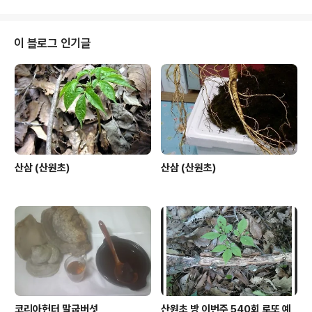
이 블로그 인기글
산삼 (산원초)
산삼 (산원초)
코리아헌터 말굽버섯
산원초 방 이번주 540회 로또 예