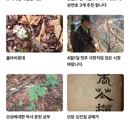
상번호 3개 추천 합니다
홀아비꽃대
4월1일 첫주 극한직업 많은 시청
바랍니다.
산삼에대한 역사 문헌 공부
단암 김진일 공예가