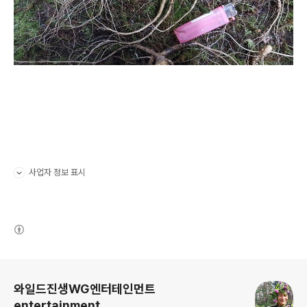
사업자 정보 표시
펼치기/접기
(새창열림)
로그 정보
와일드진생WG엔터테인먼트
entertainment