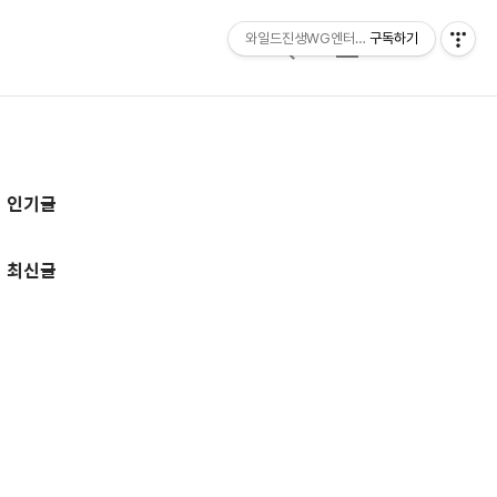
와일드진생WG엔터테인먼트 entertainmen
구독하기
검
메
색
뉴
추
인기글
가
정
최신글
보