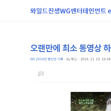
와일드진생WG엔터테인먼트 ent
오랜만에 최소 동영상 하
상
본
문
세
제
WG 2016년 병신년 기록
by
草心
2016. 11. 23. 16:18
컨
본
목
텐
문
댓
츠
글
달
기