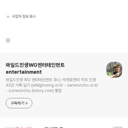
사업자 정보 표시
펼치기/접기
(새창열림)
로그 정보
와일드진생WG엔터테인먼트
entertainment
와일드진생 WG 엔터테인먼트 草心 박영호헌터 약초 인생
42년 기록 일기 (wildginseng.or.kr - sanwoncho.or.kr
- sonwoncho.tistory.com) 통합
구독하기