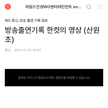
검색하기
와일드진생WG엔터테인먼트 entertainment
티스토리
WG 草心 방송 출연 기록 정보
방송출연기록 한컷의 영상 (산원
초)
草心
2016. 11. 23. 20:52
동영상 서비스가 종료되어 해당 콘텐츠를 재생할 수 없습니다.