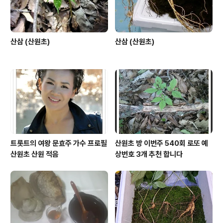
산삼 (산원초)
산삼 (산원초)
트롯트의 여왕 문효주 가수 프로필
산원초 방 이번주 540회 로또 예
산원초 산원 적음
상번호 3개 추천 합니다