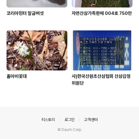
코리아헌터 말굽버섯
자연산삼가족판매 004호 750만
홀아비꽃대
사)한국산원초산삼협회 산삼감정
위원단
의안내
티스토리
로그인
고객센터
© Daum Corp.