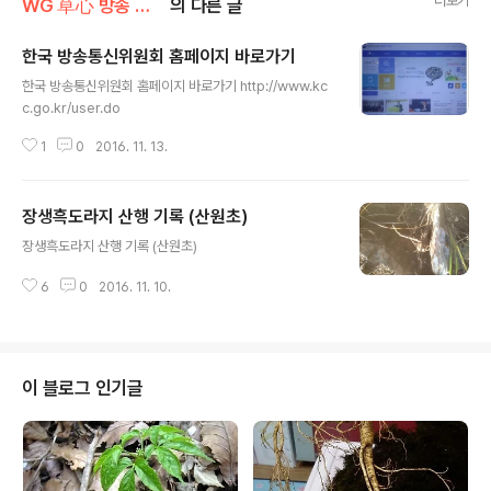
더보기
WG 草心 방송 출연 기록 정보
의 다른 글
한국 방송통신위원회 홈페이지 바로가기
글 내용
한국 방송통신위원회 홈페이지 바로가기 http://www.kc
c.go.kr/user.do
1
0
2016. 11. 13.
장생흑도라지 산행 기록 (산원초)
글 내용
장생흑도라지 산행 기록 (산원초)
6
0
2016. 11. 10.
이 블로그 인기글