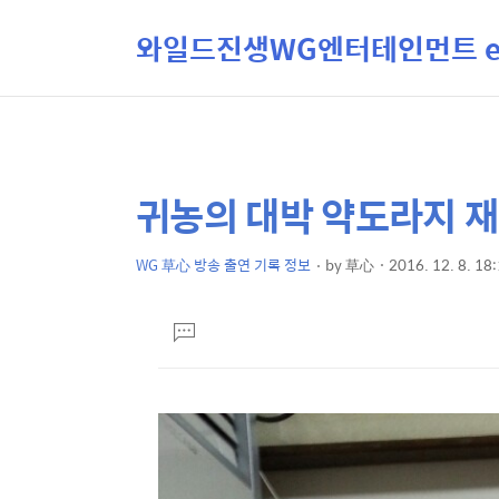
와일드진생WG엔터테인먼트 ent
귀농의 대박 약도라지 재
상
본
문
세
제
WG 草心 방송 출연 기록 정보
by
草心
2016. 12. 8. 18
컨
본
목
텐
문
댓
츠
글
달
기