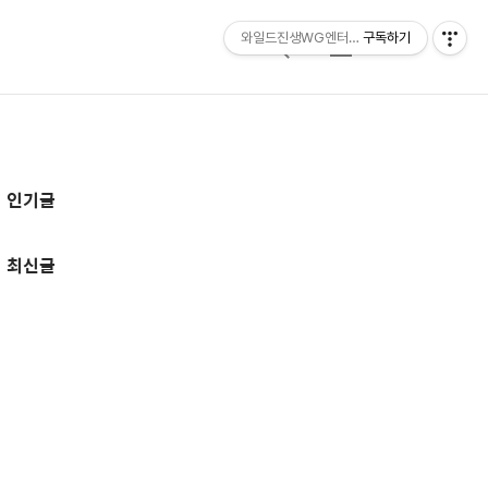
와일드진생WG엔터테인먼트 entertainmen
구독하기
검
메
색
뉴
추
인기글
가
정
최신글
보