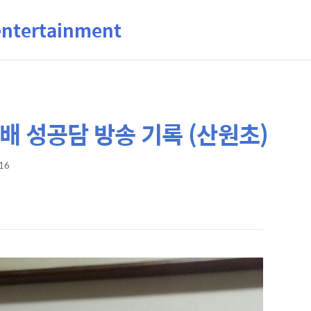
ertainment
배 성공담 방송 기록 (산원초)
:16