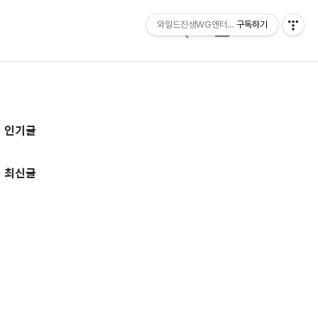
와일드진생WG엔터테인먼트 entertainmen
구독하기
검
메
색
뉴
추
인기글
가
정
최신글
보