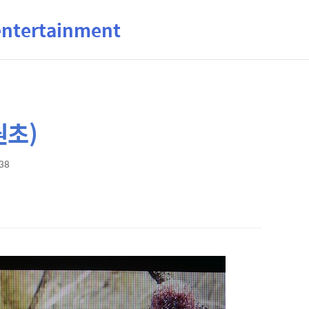
ertainment
원초)
:38