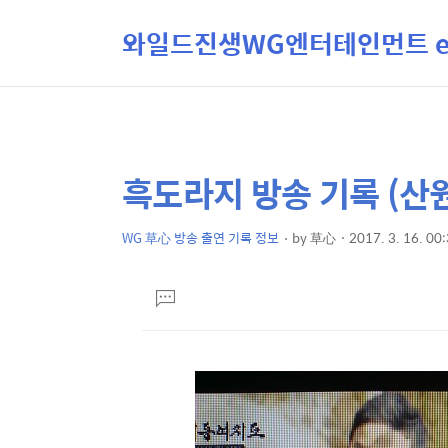
와일드진생WG엔터테인먼트 ent
흑도라지 방송 기록 (산
상
본
문
세
제
WG 草心 방송 출연 기록 정보
by
草心
2017. 3. 16. 00
컨
본
목
텐
문
댓
츠
글
달
기