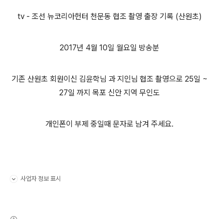
tv - 조선 뉴코리아헌터 천문동 협조 촬영 출장 기록 (산원초)
2017년 4월 10일 월요일 방송분
기존 산원초 회원이신 김윤학님 과 지인님 협조 촬영으로 25일 ~
27일 까지 목포 신안 지역 무인도
개인폰이 부제 중일때 문자로 남겨 주세요.
사업자 정보 표시
펼치기/접기
(새창열림)