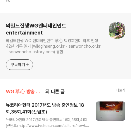
로그 정보
와일드진생WG엔터테인먼트
entertainment
와일드진생 WG 엔터테인먼트 草心 박영호헌터 약초 인생
42년 기록 일기 (wildginseng.or.kr - sanwoncho.or.kr
- sonwoncho.tistory.com) 통합
구독하기
더보기
WG 草心 방송 출연 기록 정보
의 다른 글
뉴코리아헌터 2017년도 방송 출연정보 18
회,35회,41회(산원초)
글 내용
뉴코리아헌터 2017년도 방송 출연정보 18회,35회,41회
(산원초) http://www.tvchosun.com/culture/newko