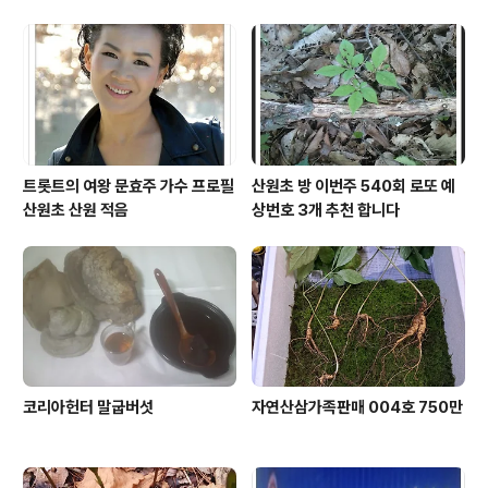
트롯트의 여왕 문효주 가수 프로필
산원초 방 이번주 540회 로또 예
산원초 산원 적음
상번호 3개 추천 합니다
코리아헌터 말굽버섯
자연산삼가족판매 004호 750만