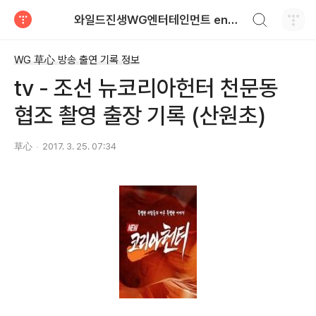
검색하기
와일드진생WG엔터테인먼트 entertainment
티스토리
WG 草心 방송 출연 기록 정보
tv - 조선 뉴코리아헌터 천문동
협조 촬영 출장 기록 (산원초)
草心
2017. 3. 25. 07:34