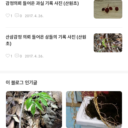
감정의뢰 들어온 과실 기록 사진 (산원초)
글 내용
1
0
2017. 4. 26.
산삼감정 의뢰 들어온 삼들의 기록 사진 (산원
초)
글 내용
1
0
2017. 4. 26.
이 블로그 인기글