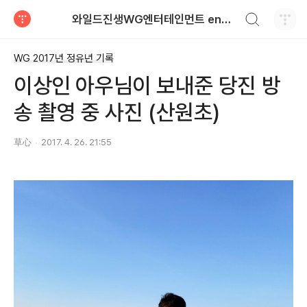
검색하기
와일드진생WG엔터테인먼트 entertainment
티스토리
WG 2017년 정유년 기록
이상인 아우님이 보내준 당진 방
송 촬영 중 사진 (산원초)
草心
2017. 4. 26. 21:55