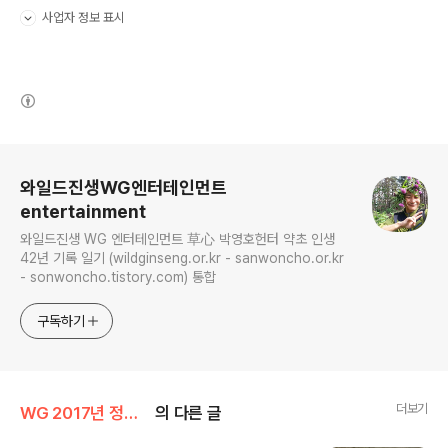
사업자 정보 표시
펼치기/접기
(새창열림)
로그 정보
와일드진생WG엔터테인먼트
entertainment
와일드진생 WG 엔터테인먼트 草心 박영호헌터 약초 인생
42년 기록 일기 (wildginseng.or.kr - sanwoncho.or.kr
- sonwoncho.tistory.com) 통합
구독하기
더보기
WG 2017년 정유년 기록
의 다른 글