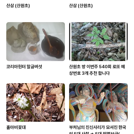
산삼 (산원초)
산삼 (산원초)
코리아헌터 말굽버섯
산원초 방 이번주 540회 로또 예
상번호 3개 추천 합니다
홀아비꽃대
부처님의 진신사리가 모셔진 한국