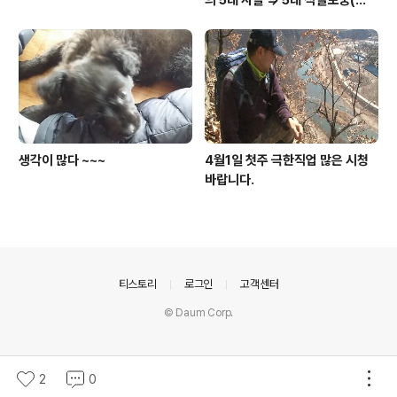
의 5대 사찰 => 5대 적멸보궁(寂
滅寶宮)
생각이 많다 ~~~
4월1일 첫주 극한직업 많은 시청
바랍니다.
의안내
티스토리
로그인
고객센터
© Daum Corp.
2
0