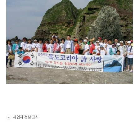
사업자 정보 표시
펼치기/접기