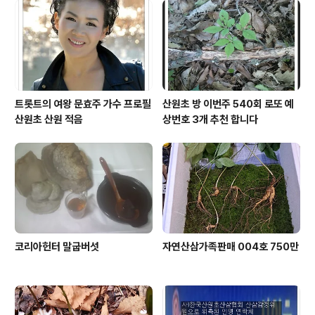
트롯트의 여왕 문효주 가수 프로필
산원초 방 이번주 540회 로또 예
산원초 산원 적음
상번호 3개 추천 합니다
코리아헌터 말굽버섯
자연산삼가족판매 004호 750만