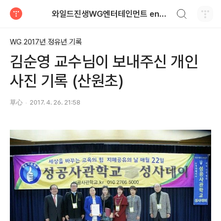
검색하기
와일드진생WG엔터테인먼트 entertainment
티스토리
WG 2017년 정유년 기록
김순영 교수님이 보내주신 개인
사진 기록 (산원초)
草心
2017. 4. 26. 21:58