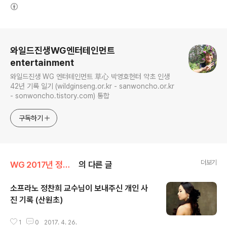
(새창열림)
로그 정보
와일드진생WG엔터테인먼트
entertainment
와일드진생 WG 엔터테인먼트 草心 박영호헌터 약초 인생
42년 기록 일기 (wildginseng.or.kr - sanwoncho.or.kr
- sonwoncho.tistory.com) 통합
구독하기
더보기
WG 2017년 정유년 기록
의 다른 글
소프라노 정찬희 교수님이 보내주신 개인 사
진 기록 (산원초)
글 내용
1
0
2017. 4. 26.