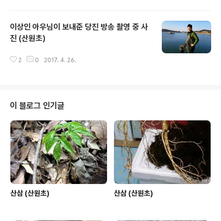
이상인 아우님이 보내준 당진 방송 촬영 중 사
진 (산원초)
글 내용
2
0
2017. 4. 26.
이 블로그 인기글
산삼 (산원초)
산삼 (산원초)