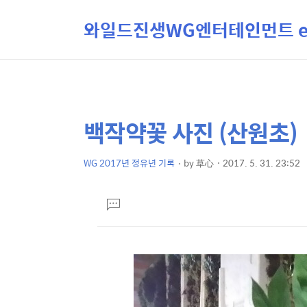
와일드진생WG엔터테인먼트 ent
백작약꽃 사진 (산원초)
상
본
문
세
제
WG 2017년 정유년 기록
by
草心
2017. 5. 31. 23:52
컨
본
목
텐
문
댓
츠
글
달
기