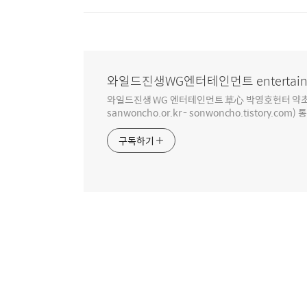
와일드진생WG엔터테인먼트 entertain
와일드진생 WG 엔터테인먼트 草心 박영호헌터 약초 인생 4
sanwoncho.or.kr - sonwoncho.tistory.com) 
구독하기