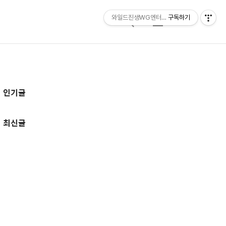
와일드진생WG엔터테인먼트 entertainmen
구독하기
검
메
색
뉴
추
인기글
가
정
최신글
보