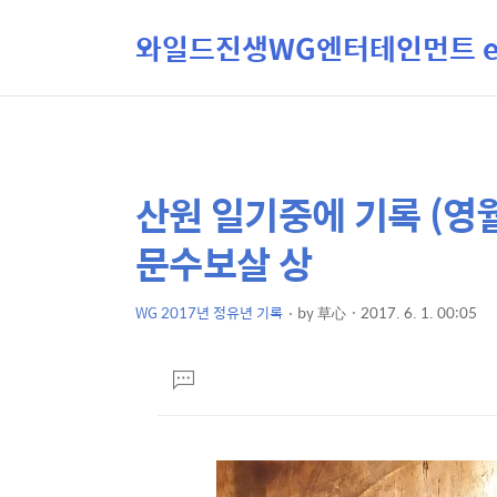
와일드진생WG엔터테인먼트 ent
산원 일기중에 기록 (영
상
본
문
세
문수보살 상
제
컨
목
텐
WG 2017년 정유년 기록
by
草心
2017. 6. 1. 00:05
본
츠
문
댓
글
달
기