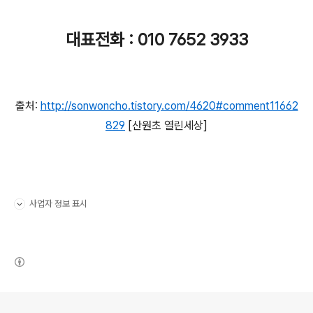
대표전화 : 010 7652 3933
출처:
http://sonwoncho.tistory.com/4620#comment11662
829
[산원초 열린세상]
사업자 정보 표시
펼치기/접기
(새창열림)
로그 정보