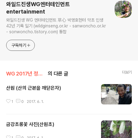
와일드진생WG엔터테인먼트
entertainment
와일드진생 WG 엔터테인먼트 草心 박영호헌터 약초 인생
42년 기록 일기 (wildginseng.or.kr - sanwoncho.or.kr
- sonwoncho.tistory.com) 통합
구독하기
더보기
WG 2017년 정유년 기록
의 다른 글
산원 (산의 근본을 깨닫은자)
글 내용
1
0
2017. 6. 1.
금강초롱꽃 사진(산원초)
글 내용