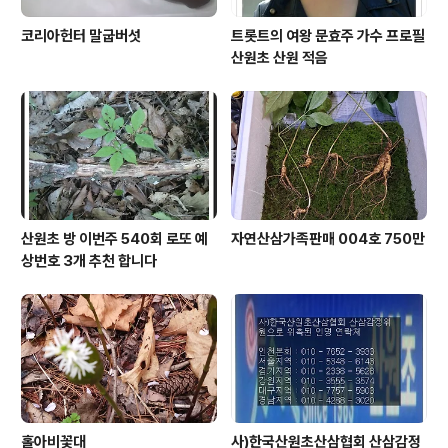
코리아헌터 말굽버섯
트롯트의 여왕 문효주 가수 프로필
산원초 산원 적음
산원초 방 이번주 540회 로또 예
자연산삼가족판매 004호 750만
상번호 3개 추천 합니다
홀아비꽃대
사)한국산원초산삼협회 산삼감정