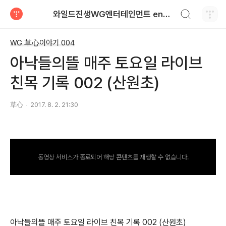
검색하기
와일드진생WG엔터테인먼트 entertainment
티스토리
WG 草心이야기 004
아낙들의뜰 매주 토요일 라이브
친목 기록 002 (산원초)
草心
2017. 8. 2. 21:30
동영상 서비스가 종료되어 해당 콘텐츠를 재생할 수 없습니다.
아낙들의뜰 매주 토요일 라이브 친목 기록 002 (산원초)