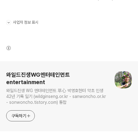
사업자 정보 표시
펼치기/접기
(새창열림)
로그 정보
와일드진생WG엔터테인먼트
entertainment
와일드진생 WG 엔터테인먼트 草心 박영호헌터 약초 인생
42년 기록 일기 (wildginseng.or.kr - sanwoncho.or.kr
- sonwoncho.tistory.com) 통합
구독하기