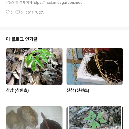
낙들의뜰 홈페이지 https://madamesgarden.modo
o.at/
2
0
2017. 7. 27.
이 블로그 인기글
산삼 (산원초)
산삼 (산원초)