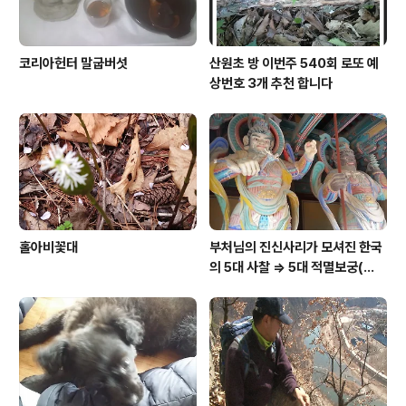
코리아헌터 말굽버섯
산원초 방 이번주 540회 로또 예
상번호 3개 추천 합니다
홀아비꽃대
부처님의 진신사리가 모셔진 한국
의 5대 사찰 => 5대 적멸보궁(寂
滅寶宮)