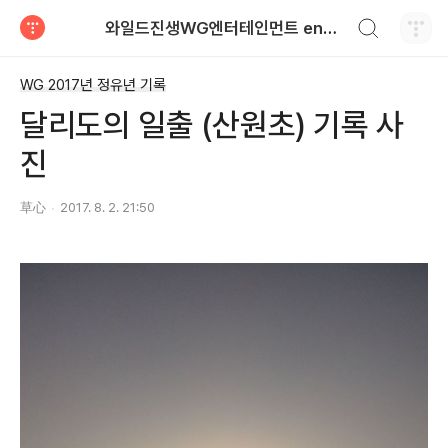
검색하기
와일드진생WG엔터테인먼트 entertainment
티스토리
WG 2017년 정유년 기록
달리도의 일출 (산원초) 기록 사
진
草心
2017. 8. 2. 21:50