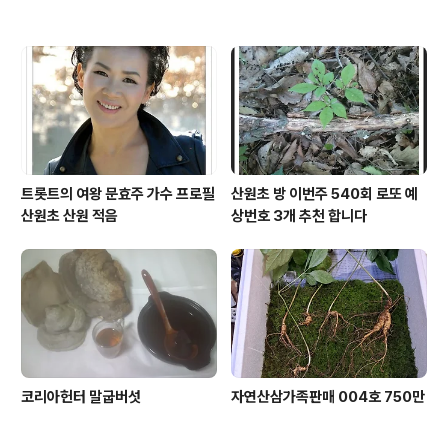
트롯트의 여왕 문효주 가수 프로필
산원초 방 이번주 540회 로또 예
산원초 산원 적음
상번호 3개 추천 합니다
코리아헌터 말굽버섯
자연산삼가족판매 004호 750만