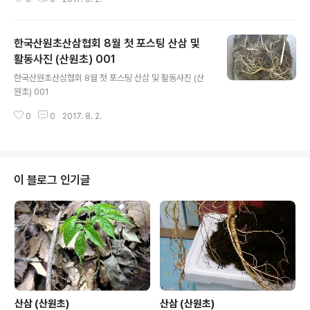
한국산원초산삼협회 8월 첫 포스팅 산삼 및
활동사진 (산원초) 001
글 내용
한국산원초산삼협회 8월 첫 포스팅 산삼 및 활동사진 (산
원초) 001
0
0
2017. 8. 2.
이 블로그 인기글
산삼 (산원초)
산삼 (산원초)