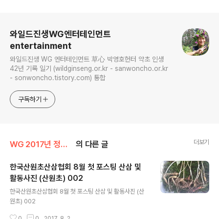
로그 정보
와일드진생WG엔터테인먼트
entertainment
와일드진생 WG 엔터테인먼트 草心 박영호헌터 약초 인생
42년 기록 일기 (wildginseng.or.kr - sanwoncho.or.kr
- sonwoncho.tistory.com) 통합
구독하기
더보기
WG 2017년 정유년 기록
의 다른 글
한국산원초산삼협회 8월 첫 포스팅 산삼 및
활동사진 (산원초) 002
글 내용
한국산원초산삼협회 8월 첫 포스팅 산삼 및 활동사진 (산
원초) 002
0
0
2017. 8. 2.