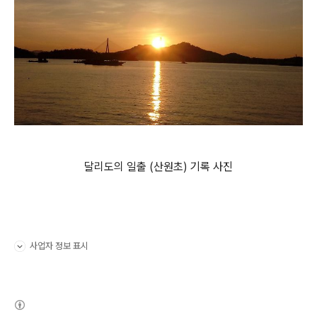
달리도의 일출 (산원초) 기록 사진
사업자 정보 표시
펼치기/접기
(새창열림)