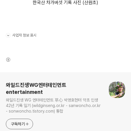
한국산 차가버섯 기록 사진 (산원초)
사업자 정보 표시
펼치기/접기
(새창열림)
로그 정보
와일드진생WG엔터테인먼트
entertainment
와일드진생 WG 엔터테인먼트 草心 박영호헌터 약초 인생
42년 기록 일기 (wildginseng.or.kr - sanwoncho.or.kr
- sonwoncho.tistory.com) 통합
구독하기