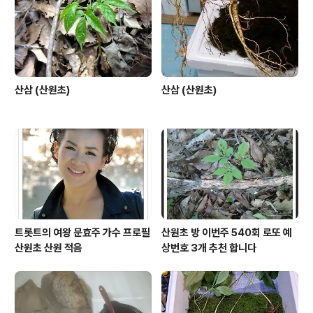
산삼 (산원초)
산삼 (산원초)
트롯트의 여왕 문효주 가수 프로필
산원초 방 이번주 540회 로또 예
산원초 산원 적음
상번호 3개 추천 합니다