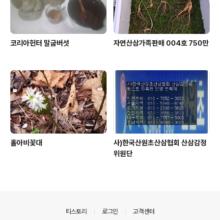
코리아헌터 말굽버섯
자연산삼가족판매 004호 750만
홀아비꽃대
사)한국산원초산삼협회 산삼감정
위원단
의안내
티스토리
로그인
고객센터