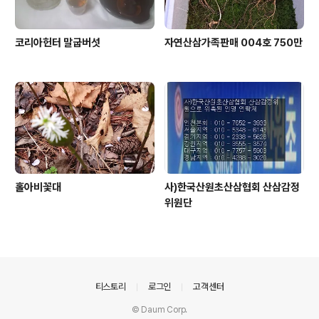
코리아헌터 말굽버섯
자연산삼가족판매 004호 750만
홀아비꽃대
사)한국산원초산삼협회 산삼감정
위원단
의안내
티스토리
로그인
고객센터
© Daum Corp.