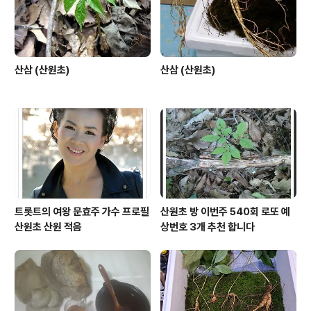
산삼 (산원초)
산삼 (산원초)
트롯트의 여왕 문효주 가수 프로필
산원초 방 이번주 540회 로또 예
산원초 산원 적음
상번호 3개 추천 합니다