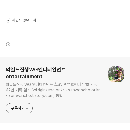
사업자 정보 표시
펼치기/접기
(새창열림)
로그 정보
와일드진생WG엔터테인먼트
entertainment
와일드진생 WG 엔터테인먼트 草心 박영호헌터 약초 인생
42년 기록 일기 (wildginseng.or.kr - sanwoncho.or.kr
- sonwoncho.tistory.com) 통합
구독하기