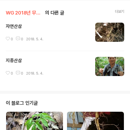
더보기
WG 2018년 무술년 기록
의 다른 글
자연산삼
글 내용
0
0
2018. 5. 4.
지종산삼
글 내용
0
0
2018. 5. 4.
이 블로그 인기글