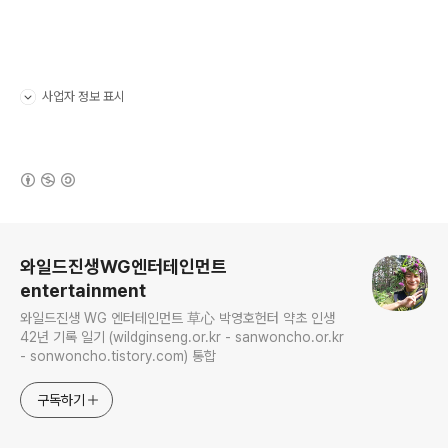
사업자 정보 표시
펼치기/접기
(새창열림)
로그 정보
와일드진생WG엔터테인먼트
entertainment
와일드진생 WG 엔터테인먼트 草心 박영호헌터 약초 인생
42년 기록 일기 (wildginseng.or.kr - sanwoncho.or.kr
- sonwoncho.tistory.com) 통합
구독하기