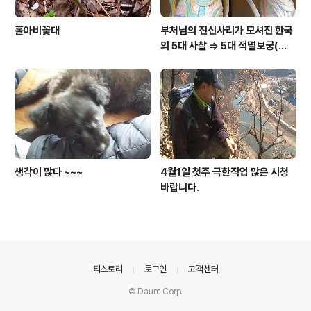
홀아비꽃대
부처님의 진신사리가 모셔진 한국
의 5대 사찰 => 5대 적멸보궁(寂
滅寶宮)
생각이 많다 ~~~
4월1일 첫주 극한직업 많은 시청
바랍니다.
의안내
티스토리
로그인
고객센터
© Daum Corp.