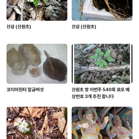
산삼 (산원초)
산삼 (산원초)
코리아헌터 말굽버섯
산원초 방 이번주 540회 로또 예
상번호 3개 추천 합니다