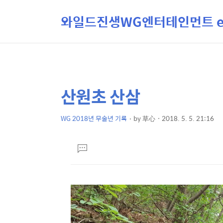
와일드진생WG엔터테인먼트 ent
산원초 산삼
상
본
문
세
제
WG 2018년 무술년 기록
by
草心
2018. 5. 5. 21:16
컨
본
목
텐
문
댓
츠
글
달
기