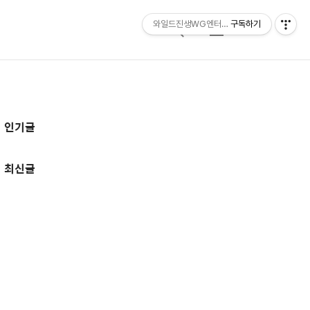
와일드진생WG엔터테인먼트 entertainmen
구독하기
검
메
색
뉴
추
인기글
가
정
최신글
보