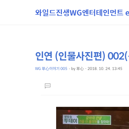
와일드진생WG엔터테인먼트 ent
인연 (인물사진편) 002
상
본
문
세
제
WG 草心이야기 005
by
草心
2018. 10. 24. 13:45
컨
본
목
텐
문
댓
츠
글
달
기