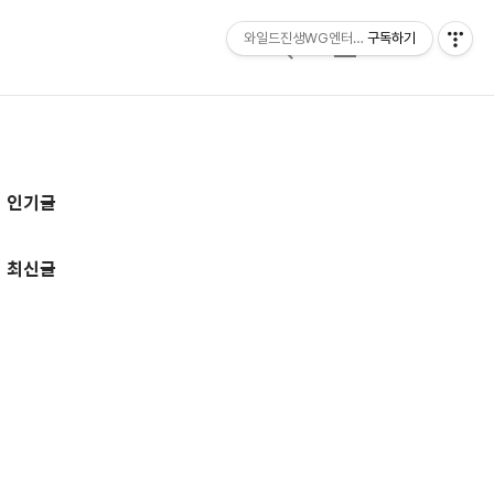
와일드진생WG엔터테인먼트 entertainmen
구독하기
검
메
색
뉴
추
인기글
가
정
최신글
보