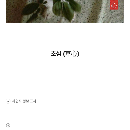
초심 (草心)
사업자 정보 표시
펼치기/접기
(새창열림)