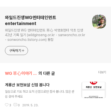
로그 정보
와일드진생WG엔터테인먼트
entertainment
와일드진생 WG 엔터테인먼트 草心 박영호헌터 약초 인생
42년 기록 일기 (wildginseng.or.kr - sanwoncho.or.kr
- sonwoncho.tistory.com) 통합
구독하기
더보기
WG 草心이야기 005
의 다른 글
계룡산 보현보살 신점 봅니다
글 내용
일심으로 기도 하고 오직 신점으로만 점사 봅니다. 많은 관
심 갖어 주세요
3
0
2019. 5. 23.