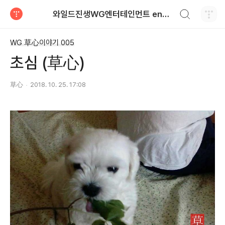
검색하기
와일드진생WG엔터테인먼트 entertainment
티스토리
WG 草心이야기 005
초심 (草心)
草心
2018. 10. 25. 17:08