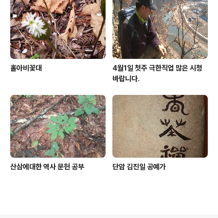
홀아비꽃대
4월1일 첫주 극한직업 많은 시청
바랍니다.
산삼에대한 역사 문헌 공부
단암 김진일 공예가