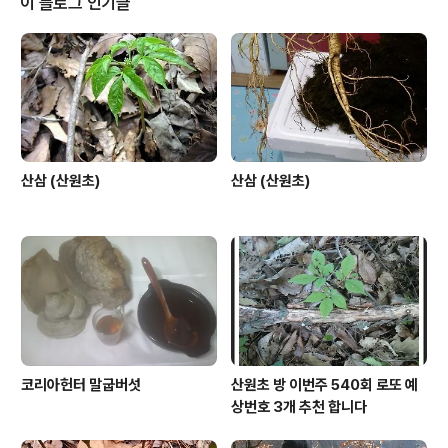
이 블로그 인기글
산삼 (산원초)
산삼 (산원초)
코리아헌터 말굽버섯
산원초 방 이번주 540회 로또 예
상번호 3개 추천 합니다