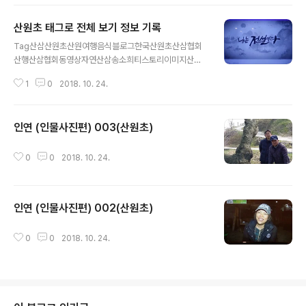
산원초 태그로 전체 보기 정보 기록
글 내용
Tag산삼산원초산원여행음식블로그한국산원초산삼협회
산행산삼협회동영상자연산삼송소희티스토리이미지산삼
감정It극한직업상황버섯산약초산삼판매로또당첨번호기록
1
0
2018. 10. 24.
야생산삼약초로또초대장이슈산삼비누인터넷블로거지종
산삼로또리치로또일보산삼문화심산청명산삼감정소견서
홍더덕말굽버섯로드뷰천종산삼산약초꾼초심국악신동황
인연 (인물사진편) 003(산원초)
철상황장생도라지무아도라지버섯약식소견서로또박사심
글 내용
마니태백산로또 예상번호한국산삼협회티스토리 초대장산
삼사진지치이번주 로또번호로또번호롯데시네마약용버섯
0
0
2018. 10. 24.
단암풍경공연감정소견서노봉방운지버섯국운음악요리산
원초산삼협회송학박영호덕다리버섯로또복권당첨번호야
생화로또번호 예상진덕원방송산삼산행산양삼박효빈장뇌
인연 (인물사진편) 002(산원초)
삼영지버섯믹시롯데닷컴교육건강잔대노루궁뎅이버섯태
글 내용
평무코바코천마더덕입산제황절삼김진일오갈피티스토리
초대장 배포9번산야초강원도인물네이버플러스코리아사
0
0
2018. 10. 24.
구산삼연삼추천번호함백산설경..