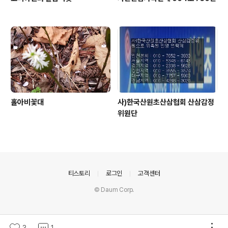
홀아비꽃대
사)한국산원초산삼협회 산삼감정
위원단
의안내
티스토리
로그인
고객센터
© Daum Corp.