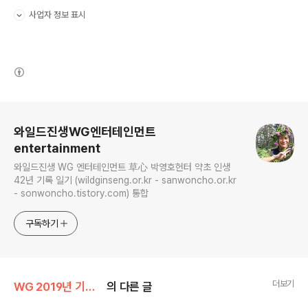
사업자 정보 표시
펼치기/접기
(새창열림)
로그 정보
와일드진생WG엔터테인먼트
entertainment
와일드진생 WG 엔터테인먼트 草心 박영호헌터 약초 인생
42년 기록 일기 (wildginseng.or.kr - sanwoncho.or.kr
- sonwoncho.tistory.com) 통합
구독하기
더보기
WG 2019년 기해년 기록
의 다른 글