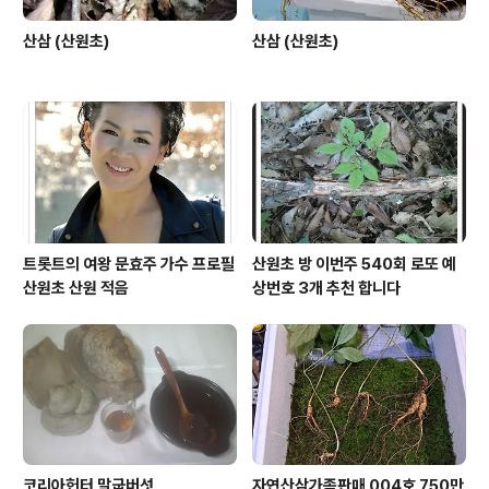
산삼 (산원초)
산삼 (산원초)
트롯트의 여왕 문효주 가수 프로필
산원초 방 이번주 540회 로또 예
산원초 산원 적음
상번호 3개 추천 합니다
코리아헌터 말굽버섯
자연산삼가족판매 004호 750만