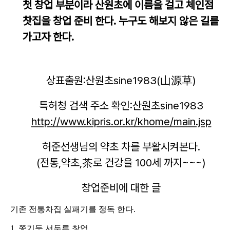
첫 창업 부분이라 산원초에 이름을 걸고 체인점
찻집을 창업 준비 한다. 누구도 해보지 않은 길를
가고자 한다.
상표출원:산원초sine1983(山源草)
특허청 검색 주소 확인:
산원초
sine1983
http://www.kipris.or.kr/khome/main.jsp
허준선생님의 약초 차를 부활시켜본다.
(전통,약초,茶로 건강을 100세 까지~~~)
창업준비에 대한 글
기존 전통차집 실패기를 정독 한다.
1. 쫓기듯 서두른 창업