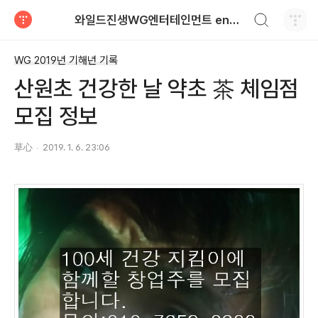
검색하기
와일드진생WG엔터테인먼트 entertainment
티스토리
WG 2019년 기해년 기록
산원초 건강한 날 약초 茶 체임점
모집 정보
草心
2019. 1. 6. 23:06