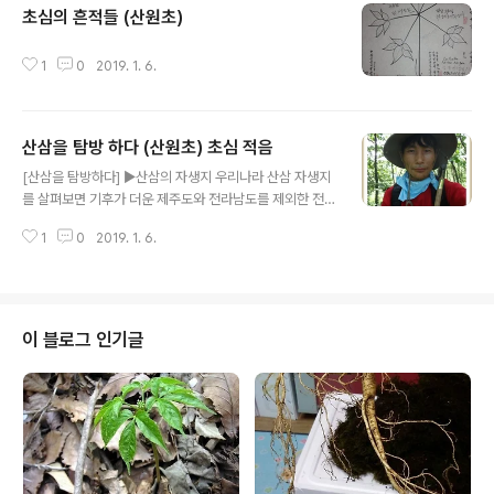
초심의 흔적들 (산원초)
글 내용
1
0
2019. 1. 6.
산삼을 탐방 하다 (산원초) 초심 적음
글 내용
[산삼을 탐방하다] ▶산삼의 자생지 우리나라 산삼 자생지
를 살펴보면 기후가 더운 제주도와 전라남도를 제외한 전
국토에서 자생하고 잇다 조선 정조때 서유구가 쓴 임원십
1
0
2019. 1. 6.
육지와 세종실록지리지를 중심으로 그 산지를 살펴보면 다
음과 같다♣경기도: 양평♣충청도: 청풍 단양 괴산 청주 옥
천 진천 영동 황간 청산♣전라도: 무주 운봉 진산 강진♣경
상도: 영천 안동 영해 청송 예천 풍기 의성 영덕 봉화 진보
비안 예안 신령 의흥 협천 칠원 울진♣강원도: 강릉 삼척 양
이 블로그 인기글
양 평해 간성 고성 통천 원주 영월 정선 평창 인제 횡성 홍
천 춘천 양구 금화 화천 1. 나침반으로 볼 때(동북간) 동쪽
과 북쪽 45℃ 방향 산 전체 경사가 원만하고 골짜기 경사
도 원만하면서 골짜기가 아주 많고 깊어야한다.산삼은 사
계절이 뚜렷하고 해와 달의 음..