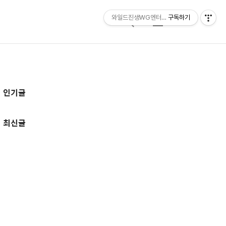
와일드진생WG엔터테인먼트 entertainmen
구독하기
검
메
색
뉴
추
인기글
가
정
최신글
보