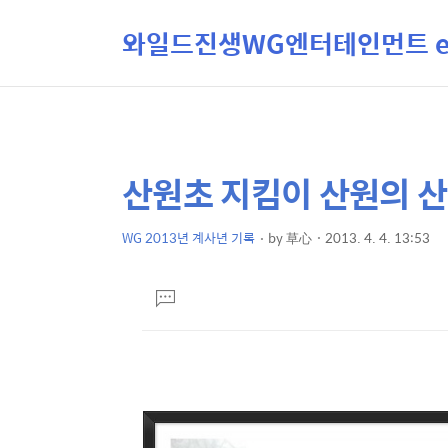
와일드진생WG엔터테인먼트 ent
산원초 지킴이 산원의 산
상
본
문
세
제
WG 2013년 계사년 기록
by
草心
2013. 4. 4. 13:53
컨
본
목
텐
문
댓
츠
글
달
기