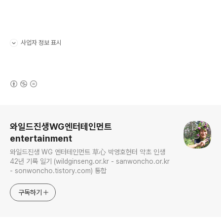
사업자 정보 표시
펼치기/접기
(새창열림)
로그 정보
와일드진생WG엔터테인먼트
entertainment
와일드진생 WG 엔터테인먼트 草心 박영호헌터 약초 인생
42년 기록 일기 (wildginseng.or.kr - sanwoncho.or.kr
- sonwoncho.tistory.com) 통합
구독하기