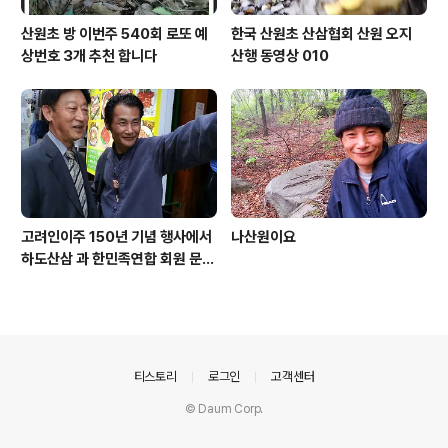
산원초 방 이번주 540회 로또 예
한국 산원초 산삼협회 산원 오지
상번호 3개 추천 합니다
산행 동영상 010
고려인이주 150년 기념 행사에서
나산원이요
하도산삼 과 한민족연합 회원 문효
주 가수 와 함께
의안내
티스토리
로그인
고객센터
© Daum Corp.