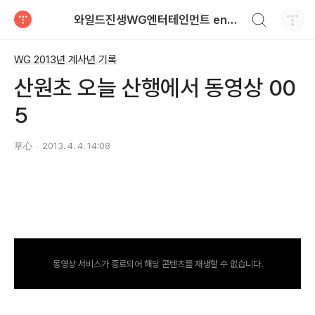
검색하기
와일드진생WG엔터테인먼트 entertainment
티스토리
WG 2013년 계사년 기록
산원초 오늘 산행에서 동영상 00
5
草心
2013. 4. 4. 14:08
동영상 서비스가 종료되어 해당 콘텐츠를 재생할 수 없습니다.