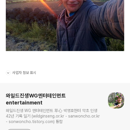
사업자 정보 표시
펼치기/접기
로그 정보
와일드진생WG엔터테인먼트
entertainment
와일드진생 WG 엔터테인먼트 草心 박영호헌터 약초 인생
42년 기록 일기 (wildginseng.or.kr - sanwoncho.or.kr
- sonwoncho.tistory.com) 통합