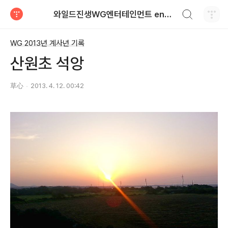
검색하기
와일드진생WG엔터테인먼트 entertainment
티스토리
WG 2013년 계사년 기록
산원초 석앙
草心
2013. 4. 12. 00:42