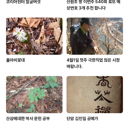
코리아헌터 말굽버섯
산원초 방 이번주 540회 로또 예
상번호 3개 추천 합니다
홀아비꽃대
4월1일 첫주 극한직업 많은 시청
바랍니다.
산삼에대한 역사 문헌 공부
단암 김진일 공예가