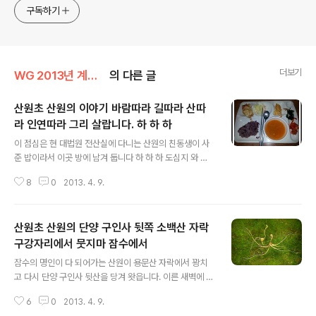
구독하기
더보기
WG 2013년 계사년 기록
의 다른 글
산원초 산원의 이야기 바람따라 길따라 산따
라 인연따라 그리 살랍니다. 하 하 하
글 내용
이 점심은 현 대법원 전산실에 다니는 산원의 친동생이 사
준 밥이라서 이곳 방에 남겨 둡니다 하 하 하 도심지 와 산
원은 아니 어울리는듯 ㅎㅎㅎ 역시 대중교통이 최고입니다
8
0
2013. 4. 9.
ㅎㅎㅎ 요기 지인님 선약이 잇어서리 잠시 당겨 왓읍니다
요기두 ㅎㅎㅎㅎ 기밀 입니다 이시간 이후 잠수 입니다 수
고 하세요
산원초 산원의 단양 구인사 뒷쪽 소백산 자락
구강자리에서 뭇지마 잠수에서
글 내용
잠수의 명인이 다 되어가는 산원이 용문산 자락에서 꽝치
고 다시 단양 구인사 뒷산을 당겨 왓읍니다. 이른 새벽에 산
신할베에게 인사 드리고 땡깡 아닌 땡강을 부려 아직 잠자
6
0
2013. 4. 9.
고 있는 심을 업둥이 해 왔읍니다. 묻지마 산행 하 하 하 산