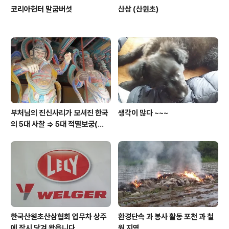
코리아헌터 말굽버섯
산삼 (산원초)
부처님의 진신사리가 모셔진 한국
생각이 많다 ~~~
의 5대 사찰 => 5대 적멸보궁(寂
滅寶宮)
한국산원초산삼협회 업무차 상주
환경단속 과 봉사 활동 포천 과 철
에 잠시 당겨 왔읍니다.
원 지역