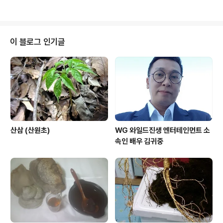
이 블로그 인기글
산삼 (산원초)
WG 와일드진생 엔터테인먼트 소
속인 배우 김귀중