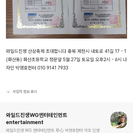
와일드진생 산삼축제 초대합니다 충북 제천시 내토로 41길 17 - 1
(화산동) 화산초등학교 정문앞 5월 27일 토요일 오후2시 - 6시 나
자인 박영호헌터 010 9141 7933
사업자 정보 표시
펼치기/접기
로그 정보
와일드진생WG엔터테인먼트
entertainment
와일드진생 WG 엔터테인먼트 草心 박영호헌터 약초 인생