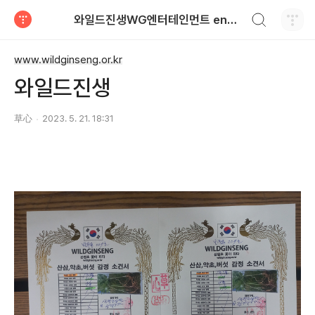
검색하기
와일드진생WG엔터테인먼트 entertainment
티스토리
www.wildginseng.or.kr
와일드진생
草心
2023. 5. 21. 18:31