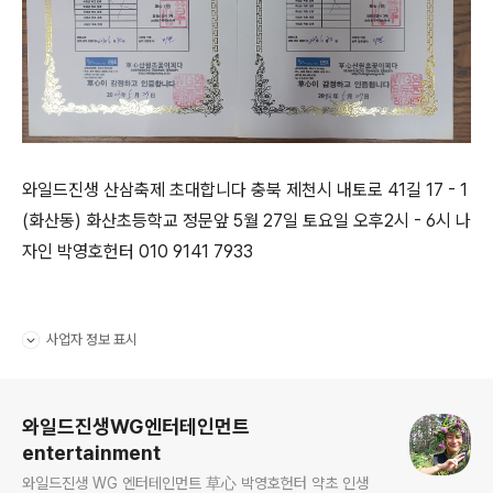
와일드진생 산삼축제 초대합니다 충북 제천시 내토로 41길 17 - 1
(화산동) 화산초등학교 정문앞 5월 27일 토요일 오후2시 - 6시 나
자인 박영호헌터 010 9141 7933
사업자 정보 표시
펼치기/접기
로그 정보
와일드진생WG엔터테인먼트
entertainment
와일드진생 WG 엔터테인먼트 草心 박영호헌터 약초 인생