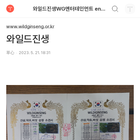
검색하기
와일드진생WG엔터테인먼트 entertainment
티스토리
www.wildginseng.or.kr
와일드진생
草心
2023. 5. 21. 18:31