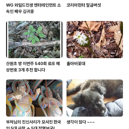
WG 와일드진생 엔터테인먼트 소
코리아헌터 말굽버섯
속인 배우 김귀중
산원초 방 이번주 540회 로또 예
홀아비꽃대
상번호 3개 추천 합니다
부처님의 진신사리가 모셔진 한국
생각이 많다 ~~~
의 5대 사찰 => 5대 적멸보궁(寂