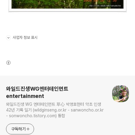
사업자 정보 표시
펼치기/접기
(새창열림)
로그 정보
와일드진생WG엔터테인먼트
entertainment
와일드진생 WG 엔터테인먼트 草心 박영호헌터 약초 인생
42년 기록 일기 (wildginseng.or.kr - sanwoncho.or.kr
- sonwoncho.tistory.com) 통합
구독하기