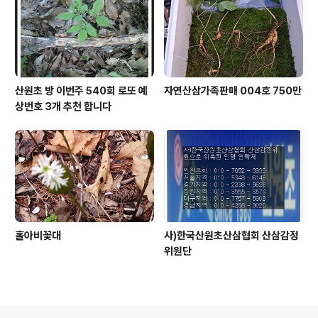
산원초 방 이번주 540회 로또 예
자연산삼가족판매 004호 750만
상번호 3개 추천 합니다
홀아비꽃대
사)한국산원초산삼협회 산삼감정
위원단