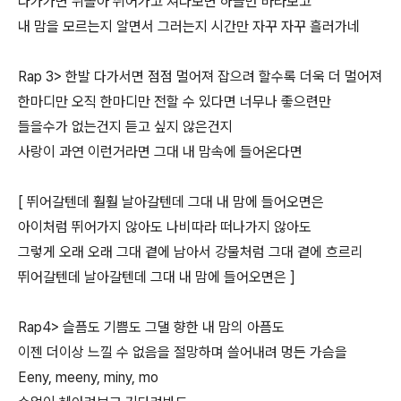
다가가면 뒤돌아 뛰어가고 쳐다보면 하늘만 바라보고
내 맘을 모르는지 알면서 그러는지 시간만 자꾸 자꾸 흘러가네
Rap 3> 한발 다가서면 점점 멀어져 잡으려 할수록 더욱 더 멀어져
한마디만 오직 한마디만 전할 수 있다면 너무나 좋으련만
들을수가 없는건지 듣고 싶지 않은건지
사랑이 과연 이런거라면 그대 내 맘속에 들어온다면
[ 뛰어갈텐데 훨훨 날아갈텐데 그대 내 맘에 들어오면은
아이처럼 뛰어가지 않아도 나비따라 떠나가지 않아도
그렇게 오래 오래 그대 곁에 남아서 강물처럼 그대 곁에 흐르리
뛰어갈텐데 날아갈텐데 그대 내 맘에 들어오면은 ]
Rap4> 슬픔도 기쁨도 그댈 향한 내 맘의 아픔도
이젠 더이상 느낄 수 없음을 절망하며 쓸어내려 멍든 가슴을
Eeny, meeny, miny, mo