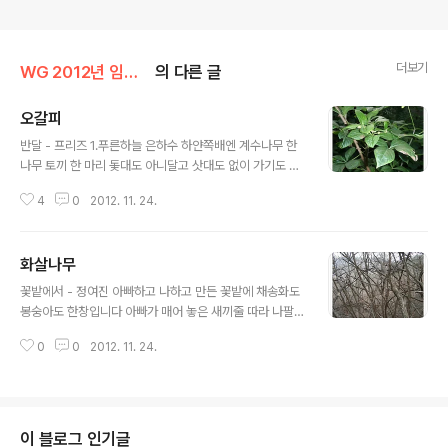
더보기
WG 2012년 임진년 기록
의 다른 글
오갈피
글 내용
반달 - 프리즈 1.푸른하늘 은하수 하얀쪽배엔 계수나무 한
나무 토끼 한 마리 돛대도 아니달고 삿대도 없이 가기도 잘
도 간다 서쪽나라로 2.은하수를 건너서 구름나라로 구름나
4
0
2012. 11. 24.
라 지나선 어디로 가나 멀리선 반짝반짝 비치이는건 샛별
이 등대란다 길을 찾아라 가사 출처 : Daum뮤직 고지대에
자생하는 오갈피 입니다
화살나무
글 내용
꽃밭에서 - 정여진 아빠하고 나하고 만든 꽃밭에 채송화도
봉숭아도 한창입니다 아빠가 매어 놓은 새끼줄 따라 나팔
꽃도 어울리게 피었습니다 애들하고 재밌게 뛰어 놀다가
0
0
2012. 11. 24.
아빠 생각나서 꽃을 봅니다 아빠는 꽃 보며 살자 그랬죠 날
보고 꽃 같이 살자 그랬죠 가사 출처 : Daum뮤직 야산에
자생 하는 화살나무 입니다
이 블로그 인기글