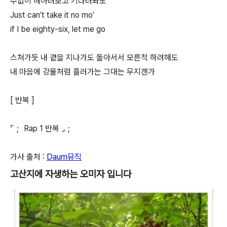
수없이 헤아려보고 기다려봐도
Just can′t take it no mo′
if I be eighty-six, let me go
스쳐가듯 내 곁을 지나가도 돌아서서 모른척 하려해도
내 마음에 강물처럼 흘러가는 그대는 무지갠가
[ 반복 ]
⌜； Rap 1 반복 ⌟；
가사 출처 :
Daum뮤직
고산지에 자생하는 오미자 입니다