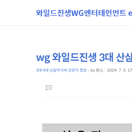
와일드진생WG엔터테인먼트 ent
wg 와일드진생 3대 산
상
본
문
세
제
3대 4대 산삼아가씨 선은지 정보
by
草心
2024. 7. 3. 1
컨
본
목
텐
문
댓
츠
글
달
기