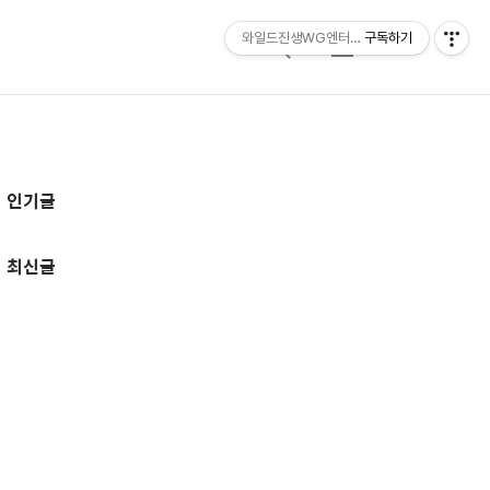
와일드진생WG엔터테인먼트 entertainmen
구독하기
검
메
색
뉴
추
인기글
가
정
최신글
보