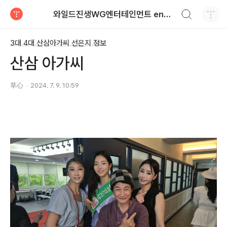
검색하기
와일드진생WG엔터테인먼트 entertainment
티스토리
3대 4대 산삼아가씨 선은지 정보
산삼 아가씨
草心
2024. 7. 9. 10:59