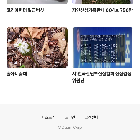
코리아헌터 말굽버섯
자연산삼가족판매 004호 750만
홀아비꽃대
사)한국산원초산삼협회 산삼감정
위원단
의안내
티스토리
로그인
고객센터
© Daum Corp.