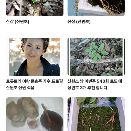
산삼 (산원초)
산삼 (산원초)
트롯트의 여왕 문효주 가수 프로필
산원초 방 이번주 540회 로또 예
산원초 산원 적음
상번호 3개 추천 합니다