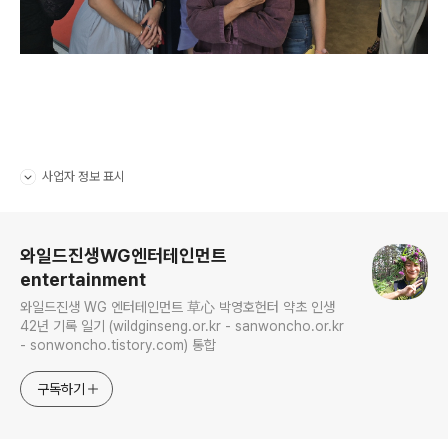
사업자 정보 표시
펼치기/접기
로그 정보
와일드진생WG엔터테인먼트
entertainment
와일드진생 WG 엔터테인먼트 草心 박영호헌터 약초 인생
42년 기록 일기 (wildginseng.or.kr - sanwoncho.or.kr
- sonwoncho.tistory.com) 통합
구독하기