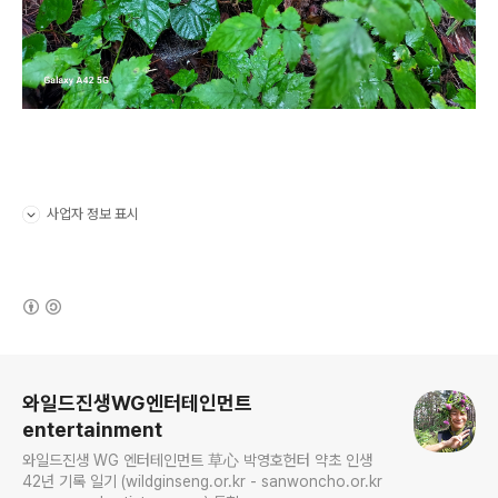
사업자 정보 표시
펼치기/접기
(새창열림)
로그 정보
와일드진생WG엔터테인먼트
entertainment
와일드진생 WG 엔터테인먼트 草心 박영호헌터 약초 인생
42년 기록 일기 (wildginseng.or.kr - sanwoncho.or.kr