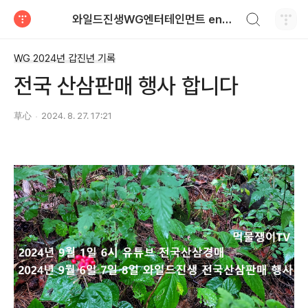
검색하기
와일드진생WG엔터테인먼트 entertainment
티스토리
WG 2024년 갑진년 기록
전국 산삼판매 행사 합니다
草心
2024. 8. 27. 17:21