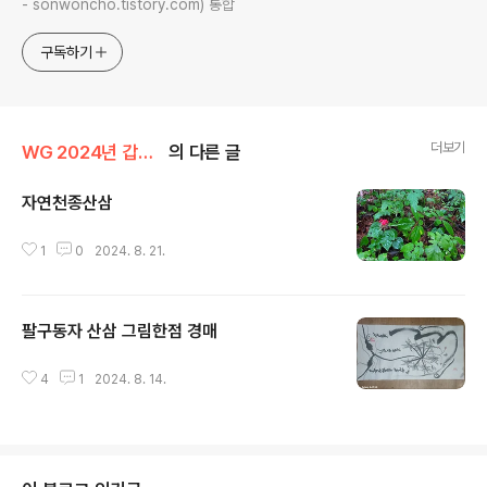
- sonwoncho.tistory.com) 통합
구독하기
더보기
WG 2024년 갑진년 기록
의 다른 글
자연천종산삼
글 내용
1
0
2024. 8. 21.
팔구동자 산삼 그림한점 경매
글 내용
4
1
2024. 8. 14.