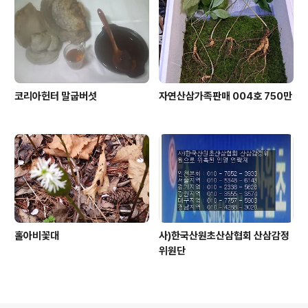
코리아헌터 말굽버섯
자연산삼가족판매 004호 750만
홀아비꽃대
사)한국산원초산삼협회 산삼감정
위원단