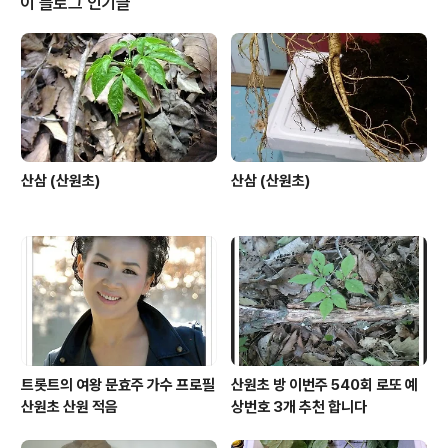
이 블로그 인기글
산삼 (산원초)
산삼 (산원초)
트롯트의 여왕 문효주 가수 프로필
산원초 방 이번주 540회 로또 예
산원초 산원 적음
상번호 3개 추천 합니다