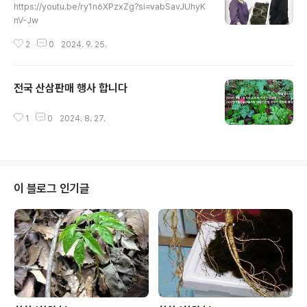
https://youtu.be/ry1n6XPzxZg?si=vabSavJUhyK
nV-Jw
2
0
2024. 9. 25.
전국 산삼판매 행사 합니다
글 내용
1
0
2024. 8. 27.
이 블로그 인기글