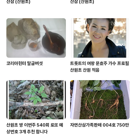
산삼 (산원초)
산삼 (산원초)
코리아헌터 말굽버섯
트롯트의 여왕 문효주 가수 프로필
산원초 산원 적음
산원초 방 이번주 540회 로또 예
자연산삼가족판매 004호 750만
상번호 3개 추천 합니다