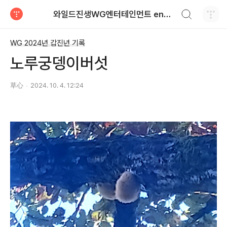
검색하기
와일드진생WG엔터테인먼트 entertainment
티스토리
WG 2024년 갑진년 기록
노루궁뎅이버섯
草心
2024. 10. 4. 12:24