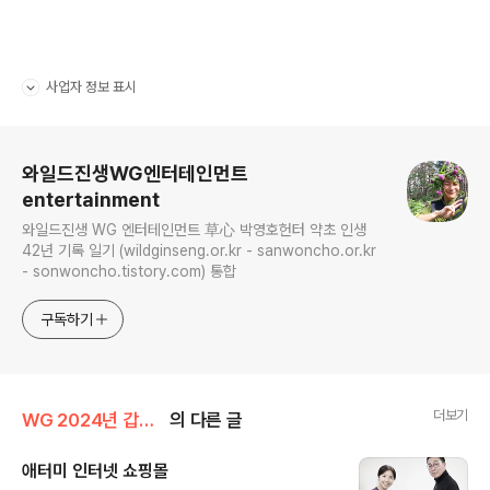
사업자 정보 표시
펼치기/접기
로그 정보
와일드진생WG엔터테인먼트
entertainment
와일드진생 WG 엔터테인먼트 草心 박영호헌터 약초 인생
42년 기록 일기 (wildginseng.or.kr - sanwoncho.or.kr
- sonwoncho.tistory.com) 통합
구독하기
더보기
WG 2024년 갑진년 기록
의 다른 글
애터미 인터넷 쇼핑몰
글 내용