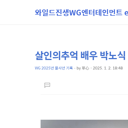
와일드진생WG엔터테인먼트 ent
살인의추억 배우 박노식
상
본
문
세
제
WG 2025년 을사년 기록
by
草心
2025. 1. 2. 18:48
컨
본
목
텐
문
댓
츠
글
달
기