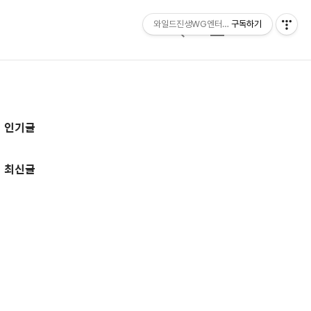
와일드진생WG엔터테인먼트 entertainmen
구독하기
검
메
색
뉴
추
인기글
가
정
최신글
보